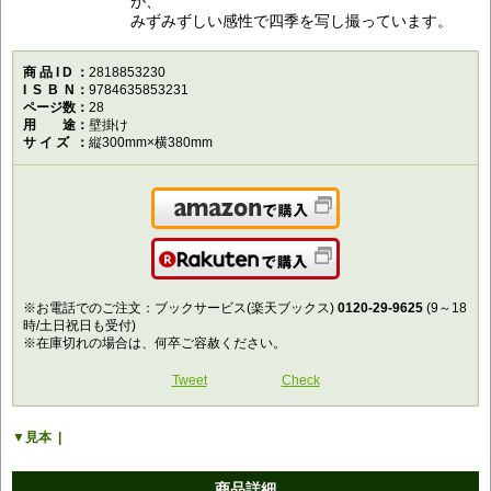
が、
みずみずしい感性で四季を写し撮っています。
商品ID
2818853230
ISBN
9784635853231
ページ数
28
用途
壁掛け
サイズ
縦300mm×横380mm
Amazonで購入
楽天で購入
※お電話でのご注文：ブックサービス(楽天ブックス)
0120-29-9625
(9～18
時/土日祝日も受付)
※在庫切れの場合は、何卒ご容赦ください。
Tweet
Check
見本
商品詳細