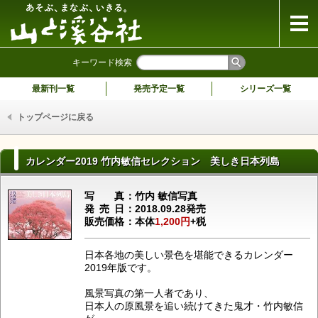
山と溪谷社
キーワード検索
最新刊一覧
発売予定一覧
シリーズ一覧
トップページに戻る
カレンダー2019 竹内敏信セレクション 美しき日本列島
写真
竹内 敏信写真
発売日
2018.09.28発売
販売価格
本体
1,200円
+税
日本各地の美しい景色を堪能できるカレンダー
2019年版です。
風景写真の第一人者であり、
日本人の原風景を追い続けてきた鬼才・竹内敏信