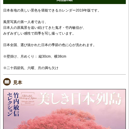
日本各地の美しい景色を堪能できるカレンダー2019年版です。
風景写真の第一人者であり、
日本人の原風景を追い続けてきた鬼才・竹内敏信が、
みずみずしい感性で四季を写し撮っています。
日本全国、選び抜かれた日本の季節の色に心が洗われます。
※壁掛け、月めくり： 縦30cm、横38cm
※二十四節気、六曜、月の満ち欠け
見本