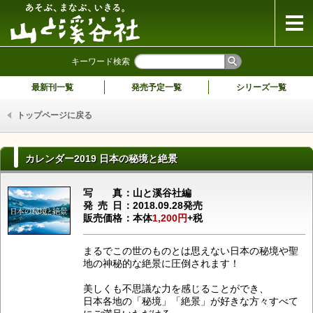
山と溪谷社
キーワード検索
最新刊一覧
発売予定一覧
シリーズ一覧
トップページに戻る
カレンダー2019 日本の秘境と絶景
写真
山と溪谷社編
発売日
2018.09.28発売
販売価格
本体
1,200円
+税
まるでこの世のものとは思えない日本の秘境や聖
地の神秘的な絶景に圧倒されます！
美しくも不思議な力を感じることができ、
日本各地の「秘境」「絶景」が好きな方々すべて