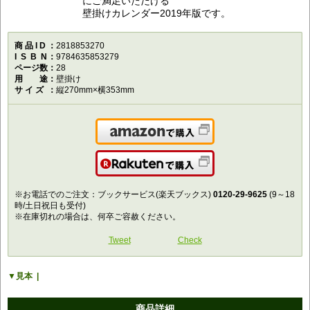
にご満足いただける
壁掛けカレンダー2019年版です。
商品ID
2818853270
ISBN
9784635853279
ページ数
28
用途
壁掛け
サイズ
縦270mm×横353mm
Amazonで購入
楽天で購入
※お電話でのご注文：ブックサービス(楽天ブックス)
0120-29-9625
(9～18
時/土日祝日も受付)
※在庫切れの場合は、何卒ご容赦ください。
Tweet
Check
見本
商品詳細