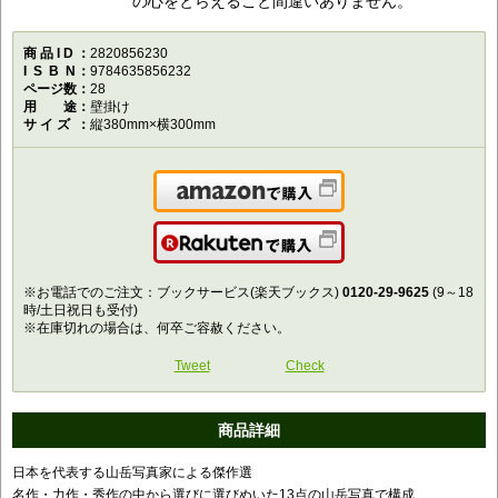
の心をとらえること間違いありません。
商品ID
2820856230
ISBN
9784635856232
ページ数
28
用途
壁掛け
サイズ
縦380mm×横300mm
Amazonで購入
楽天で購入
※お電話でのご注文：ブックサービス(楽天ブックス)
0120-29-9625
(9～18
時/土日祝日も受付)
※在庫切れの場合は、何卒ご容赦ください。
Tweet
Check
商品詳細
日本を代表する山岳写真家による傑作選
名作・力作・秀作の中から選びに選びぬいた13点の山岳写真で構成、