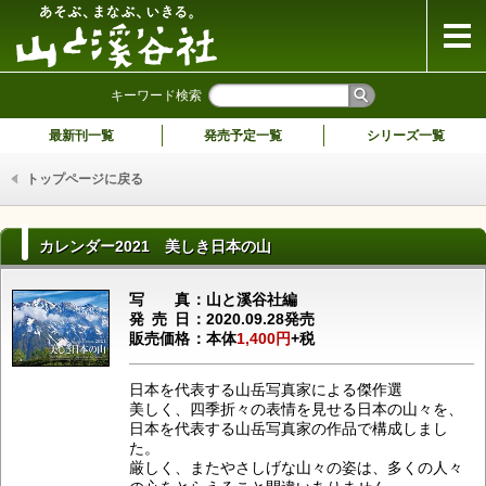
山と溪谷社
キーワード検索
最新刊一覧
発売予定一覧
シリーズ一覧
トップページに戻る
カレンダー2021 美しき日本の山
写真
山と溪谷社編
発売日
2020.09.28発売
販売価格
本体
1,400円
+税
日本を代表する山岳写真家による傑作選
美しく、四季折々の表情を見せる日本の山々を、
日本を代表する山岳写真家の作品で構成しまし
た。
厳しく、またやさしげな山々の姿は、多くの人々