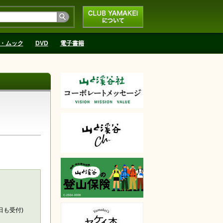
CLUB YAMAKEIにつ
いて
・ムック
DVD
電子書籍
天で購入
日も受付)