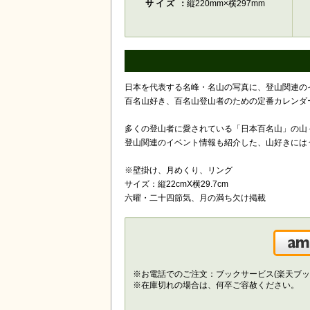
サイズ
縦220mm×横297mm
日本を代表する名峰・名山の写真に、登山関連の
百名山好き、百名山登山者のための定番カレンダー
多くの登山者に愛されている「日本百名山」の山
登山関連のイベント情報も紹介した、山好きには
※壁掛け、月めくり、リング
サイズ：縦22cmX横29.7cm
六曜・二十四節気、月の満ち欠け掲載
※お電話でのご注文：ブックサービス(楽天ブッ
※在庫切れの場合は、何卒ご容赦ください。