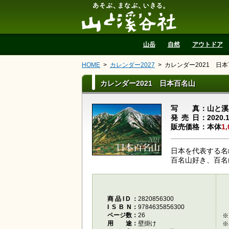
山と溪谷社
山岳
自然
アウトドア
HOME
カレンダー2027
カレンダー2021 日
カレンダー2021 日本百名山
写真
山と溪
発売日
2020.
販売価格
本体
1
日本を代表する名
百名山好き、百名
商品ID
2820856300
ISBN
9784635856300
ページ数
26
※
用途
壁掛け
※