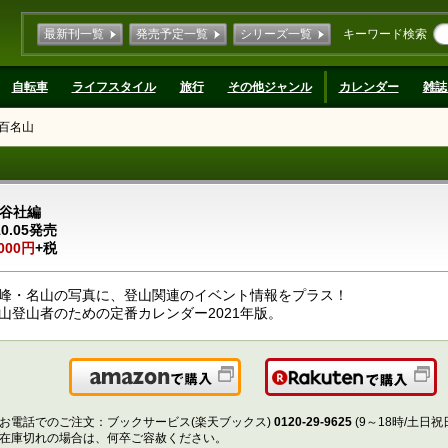
最新刊一覧
発売予定一覧
シリーズ一覧
キーワード検索
自転車
ライフスタイル
旅行
その他ジャンル
カレンダー
雑誌
本百名山
谷社編
10.05発売
,000円
+税
峰・名山の写真に、登山関連のイベント情報をプラス！
山登山者のための定番カレンダー2021年版。
Amazonで購入
楽
お電話でのご注文：ブックサービス(楽天ブックス)
0120-29-9625
(9～18時/土日祝
在庫切れの場合は、何卒ご容赦ください。