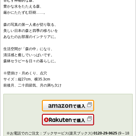
苔むす神秘的な森、
豊かな水をたたえる森、
厳かにたたずむ巨樹……。
森の写真の第一人者が切り取る、
美しい日本の森と四季の移ろいを
あなたのお部屋のインテリアに。
生活空間が「森の中」になり、
清涼感と癒しでいっぱいです。
森林セラピーを日々の暮らしに。
※壁掛け・月めくり、点穴
サイズ：縦27cm、横35.3cm
前後月、二十四節気、月の満ち欠け
Amazonで購入
楽天で購入
※お電話でのご注文：ブックサービス(楽天ブックス)
0120-29-9625
(9～18