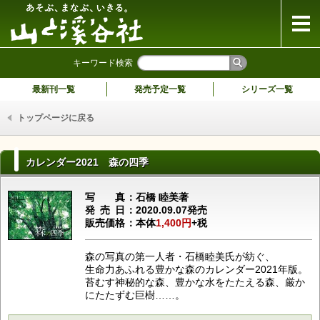
山と溪谷社
キーワード検索
最新刊一覧
発売予定一覧
シリーズ一覧
トップページに戻る
カレンダー2021 森の四季
写真
石橋 睦美著
発売日
2020.09.07発売
販売価格
本体
1,400円
+税
森の写真の第一人者・石橋睦美氏が紡ぐ、
生命力あふれる豊かな森のカレンダー2021年版。
苔むす神秘的な森、豊かな水をたたえる森、厳か
にたたずむ巨樹……。