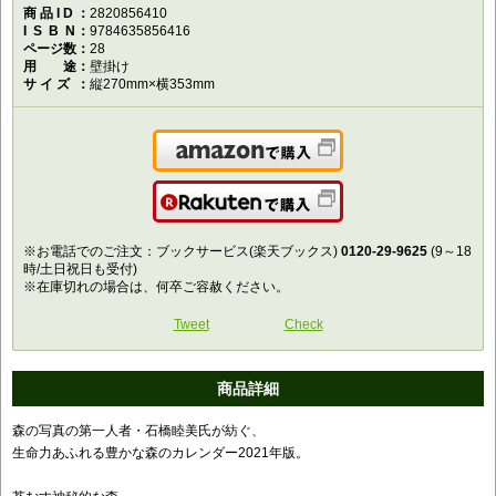
商品ID
2820856410
ISBN
9784635856416
ページ数
28
用途
壁掛け
サイズ
縦270mm×横353mm
Amazonで購入
楽天で購入
※お電話でのご注文：ブックサービス(楽天ブックス)
0120-29-9625
(9～18
時/土日祝日も受付)
※在庫切れの場合は、何卒ご容赦ください。
Tweet
Check
商品詳細
森の写真の第一人者・石橋睦美氏が紡ぐ、
生命力あふれる豊かな森のカレンダー2021年版。