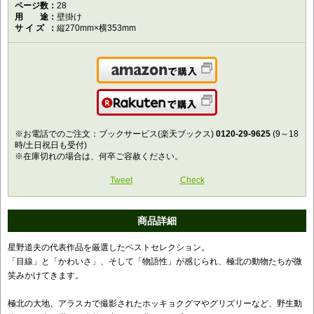
ページ数
28
用途
壁掛け
サイズ
縦270mm×横353mm
Amazonで購入
楽天で購入
※お電話でのご注文：ブックサービス(楽天ブックス)
0120-29-9625
(9～18
時/土日祝日も受付)
※在庫切れの場合は、何卒ご容赦ください。
Tweet
Check
商品詳細
星野道夫の代表作品を厳選したベストセレクション。
「目線」と「かわいさ」、そして「物語性」が感じられ、極北の動物たちが微
笑みかけてきます。
極北の大地、アラスカで撮影されたホッキョクグマやグリズリーなど、野生動