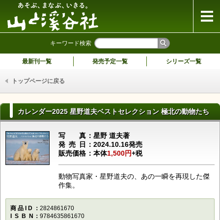
山と溪谷社
キーワード検索
最新刊一覧
発売予定一覧
シリーズ一覧
トップページに戻る
カレンダー2025 星野道夫ベストセレクション 極北の動物たち
写真
星野 道夫著
発売日
2024.10.16発売
販売価格
本体
1,500円
+税
動物写真家・星野道夫の、あの一瞬を再現した傑
作集。
商品ID
2824861670
ISBN
9784635861670