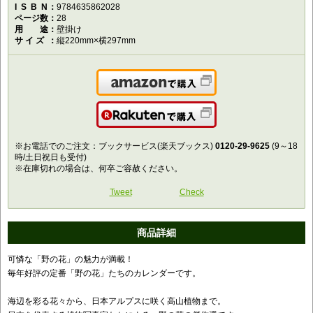
ISBN
9784635862028
ページ数
28
用途
壁掛け
サイズ
縦220mm×横297mm
Amazonで購入
楽天で購入
※お電話でのご注文：ブックサービス(楽天ブックス)
0120-29-9625
(9～18
時/土日祝日も受付)
※在庫切れの場合は、何卒ご容赦ください。
Tweet
Check
商品詳細
可憐な「野の花」の魅力が満載！
毎年好評の定番「野の花」たちのカレンダーです。
海辺を彩る花々から、日本アルプスに咲く高山植物まで。