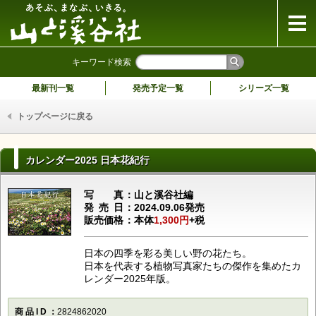
山と溪谷社
キーワード検索
最新刊一覧
発売予定一覧
シリーズ一覧
トップページに戻る
カレンダー2025 日本花紀行
写真
山と溪谷社編
発売日
2024.09.06発売
販売価格
本体
1,300円
+税
日本の四季を彩る美しい野の花たち。
日本を代表する植物写真家たちの傑作を集めたカ
レンダー2025年版。
商品ID
2824862020