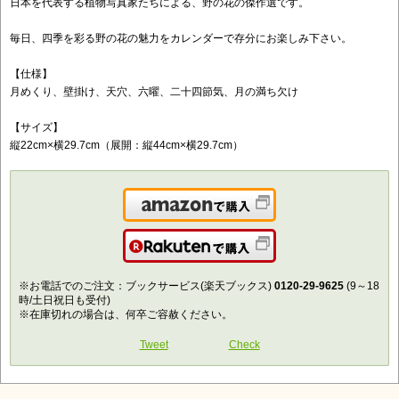
日本を代表する植物写真家たちによる、野の花の傑作選です。
毎日、四季を彩る野の花の魅力をカレンダーで存分にお楽しみ下さい。
【仕様】
月めくり、壁掛け、天穴、六曜、二十四節気、月の満ち欠け
【サイズ】
縦22cm×横29.7cm（展開：縦44cm×横29.7cm）
Amazonで購入
楽天で購入
※お電話でのご注文：ブックサービス(楽天ブックス)
0120-29-9625
(9～18
時/土日祝日も受付)
※在庫切れの場合は、何卒ご容赦ください。
Tweet
Check