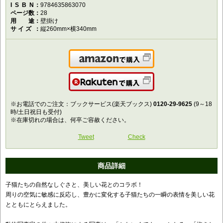
ISBN
9784635863070
ページ数
28
用途
壁掛け
サイズ
縦260mm×横340mm
Amazonで購入
楽天で購入
※お電話でのご注文：ブックサービス(楽天ブックス)
0120-29-9625
(9～18
時/土日祝日も受付)
※在庫切れの場合は、何卒ご容赦ください。
Tweet
Check
商品詳細
子猫たちの自然なしぐさと、美しい花とのコラボ！
周りの空気に敏感に反応し、豊かに変化する子猫たちの一瞬の表情を美しい花
とともにとらえました。