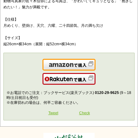
動物写真家の佐々木信弥による写真は、「かわいくてキュッとなる」「抱きし
めたい！」魅力が満載です。
【仕様】
月めくり、壁掛け、天穴、六曜、二十四節気、月の満ち欠け
【サイズ】
縦26cm×横34cm（展開：縦52cm×横34cm）
Amazonで購入
楽天で購入
※お電話でのご注文：ブックサービス(楽天ブックス)
0120-29-9625
(9～18
時/土日祝日も受付)
※在庫切れの場合は、何卒ご容赦ください。
Tweet
Check