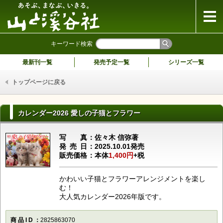
山と溪谷社
キーワード検索
最新刊一覧
発売予定一覧
シリーズ一覧
トップページに戻る
カレンダー2026 愛しの子猫とフラワー
写真
佐々木 信弥著
発売日
2025.10.01発売
販売価格
本体
1,400円
+税
かわいい子猫とフラワーアレンジメントを楽し
む！
大人気カレンダー2026年版です。
商品ID
2825863070