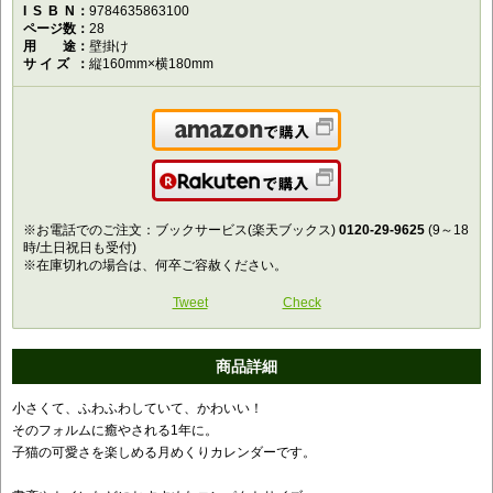
ISBN
9784635863100
ページ数
28
用途
壁掛け
サイズ
縦160mm×横180mm
Amazonで購入
楽天で購入
※お電話でのご注文：ブックサービス(楽天ブックス)
0120-29-9625
(9～18
時/土日祝日も受付)
※在庫切れの場合は、何卒ご容赦ください。
Tweet
Check
商品詳細
小さくて、ふわふわしていて、かわいい！
そのフォルムに癒やされる1年に。
子猫の可愛さを楽しめる月めくりカレンダーです。