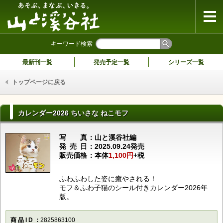
山と溪谷社
キーワード検索
最新刊一覧
発売予定一覧
シリーズ一覧
トップページに戻る
カレンダー2026 ちいさな ねこモフ
写真
山と溪谷社編
発売日
2025.09.24発売
販売価格
本体
1,100円
+税
ふわふわした姿に癒やされる！
モフ＆ふわ子猫のシール付きカレンダー2026年
版。
商品ID
2825863100