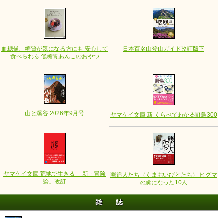
血糖値、糖質が気になる方にも 安心して
日本百名山登山ガイド改訂版下
食べられる 低糖質あんこのおやつ
山と溪谷 2026年9月号
ヤマケイ文庫 新 くらべてわかる野鳥300
ヤマケイ文庫 荒地で生きる 「新・冒険
羆追人たち（くまおいびとたち） ヒグマ
論」改訂
の虜になった10人
雑誌