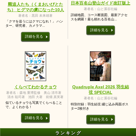
日本百名山登山ガイド改訂版上
羆追人たち（くまおいびとた
著者名：山と溪谷社編
ち） ヒグマの虜になった10人
詳細地図、コース断面図、最新アクセ
著者名：黒田 未来雄著
スを網羅！最も頼れる百名山...
「クマを追うにはクマになれ！」 ハン
ター、研究者、カメラマ...
詳細を見る
詳細を見る
くらべてわかるチョウ
Quadruple Axel 2026 羽生結
弦 SPECIAL
著者名：森地 重博監修 奥山 清市著
清水 聡司著 池田 大著 前畑 真実著
著者名：山と溪谷社編
似ているチョウも写真でくらべること
特別付録：羽生結弦 綴じ込み両面ポス
で、よくわかる！
ター2枚付き
詳細を見る
詳細を見る
ランキング