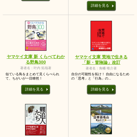
詳細を見る
ヤマケイ文庫 新 くらべてわか
ヤマケイ文庫 荒地で生きる
る野鳥300
「新・冒険論」改訂
著者名：叶内 拓哉著
著者名：角幡 唯介著
似ている鳥をまとめて見くらべられ
自分の可能性を拓け！ 自由になるため
て、ちがいが一目瞭然！
の「思考」と「行為」の...
詳細を見る
詳細を見る