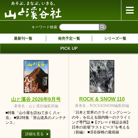
山と溪谷社
キーワード検索
最新刊一覧
発売予定一覧
シリーズ一覧
PICK UP
ROCK & SNOW 110
山と溪谷 2026年9月号
著者名：ROCK&SNOW編集部編
著者名：山と溪谷編集部編
「日本と世界のクライミングシーン
■特集「山小屋を訪ねて歩く 八ヶ
の今」を伝える国内唯一のクライミ
岳」 ■第2特集「登山道具のメンテナ
ング専門誌 ■【グレード検証企画】
ンス」
日本の岩場“テストピース”を考える
（前編） ■渓谷探検の最前線
詳細を見る