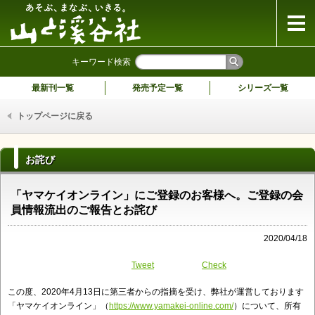
山と溪谷社
キーワード検索
最新刊一覧
発売予定一覧
シリーズ一覧
トップページに戻る
お詫び
「ヤマケイオンライン」にご登録のお客様へ。ご登録の会
員情報流出のご報告とお詫び
2020/04/18
Tweet
Check
この度、2020年4月13日に第三者からの指摘を受け、
弊社が運営しております
「ヤマケイオンライン」（
https:/
/www.yamakei-online.com/
）について、
所有