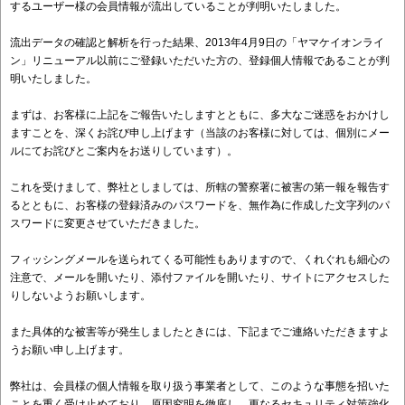
するユーザー様の会員情報が
流出していることが判明いたしました。
流出データの確認と解析を行った結果、2013年4月9日の「
ヤマケイオンライ
ン」リニューアル以前にご登録いただいた方の、
登録個人情報であることが判
明いたしました。
まずは、お客様に上記をご報告いたしますとともに、
多大なご迷惑をおかけし
ますことを、深くお詫び申し上げます（
当該のお客様に対しては、
個別にメー
ルにてお詫びとご案内をお送りしています）。
これを受けまして、弊社としましては、
所轄の警察署に被害の第一報を報告す
るとともに、
お客様の登録済みのパスワードを、
無作為に作成した文字列のパ
スワードに変更させていただきました
。
フィッシングメールを送られてくる可能性もありますので、
くれぐれも細心の
注意で、メールを開いたり、
添付ファイルを開いたり、
サイトにアクセスした
りしないようお願いします。
また具体的な被害等が発生しましたときには、
下記までご連絡いただきますよ
うお願い申し上げます。
弊社は、会員様の個人情報を取り扱う事業者として、
このような事態を招いた
ことを重く受け止めており、
原因究明を徹底し、
更なるセキュリティ対策強化