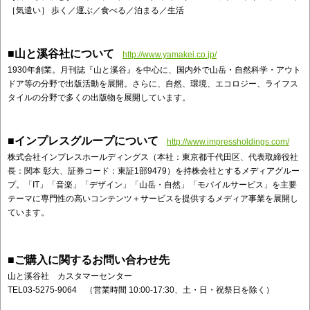
［気遣い］ 歩く／運ぶ／食べる／泊まる／生活
■山と溪谷社について
http://www.yamakei.co.jp/
1930年創業。月刊誌『山と溪谷』を中心に、国内外で山岳・自然科学・アウト
ドア等の分野で出版活動を展開。さらに、自然、環境、エコロジー、ライフス
タイルの分野で多くの出版物を展開しています。
■インプレスグループについて
http://www.impressholdings.com/
株式会社インプレスホールディングス（本社：東京都千代田区、代表取締役社
長：関本 彰大、証券コード：東証1部9479）を持株会社とするメディアグルー
プ。「IT」「音楽」「デザイン」「山岳・自然」「モバイルサービス」を主要
テーマに専門性の高いコンテンツ＋サービスを提供するメディア事業を展開し
ています。
■ご購入に関するお問い合わせ先
山と溪谷社 カスタマーセンター
TEL03-5275-9064 （営業時間 10:00-17:30、土・日・祝祭日を除く）