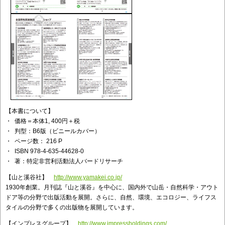
【本書について】
・ 価格＝本体1, 400円＋税
・ 判型：B6版（ビニールカバー）
・ ページ数： 216 P
・ ISBN 978-4-635-44628-0
・ 著：特定非営利活動法人バードリサーチ
【山と溪谷社】
http://www.yamakei.co.jp/
1930年創業。月刊誌『山と溪谷』を中心に、国内外で山岳・自然科学・アウト
ドア等の分野で出版活動を展開。さらに、自然、環境、エコロジー、ライフス
タイルの分野で多くの出版物を展開しています。
【インプレスグループ】
http://www.impressholdings.com/