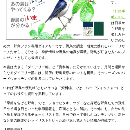
す。
『野鳥手
帖2015』
は日常か
ら野鳥を
楽しみた
い方のた
めの、野鳥ファン専用ダイアリーです。野鳥の調査・研究に携わるバードリサ
ーチだからこそ分かる、季節情報や野鳥の知識が満載。野鳥が好きな方へのプ
レゼントとしても最適です。
本書は大きく「ダイアリー編」と「資料編」に分かれています。月間と週間か
らなるダイアリー部には、随所に野鳥観察のヒントを掲載。そのシーズンのバ
ードウォッチングの参考にしていただけます。
いわば“野鳥の便利帳”ともいうべき「資料編」では、バードウォッチャーにと
ってのお役立ち資料を掲載しています。
「季節を告げる野鳥」では、ジョウビタキ、ツグミなど身近な野鳥たちの飛来
日や初鳴き日といった季節情報を、図面とともに解説。その他にも、自分の見
た鳥を記録できるチェックリスト等、自分で作って楽しむコンテンツや、新た
な分類の解説やレッドリストといった繰り返し覚えたい情報が満載です。
【掲載情報】