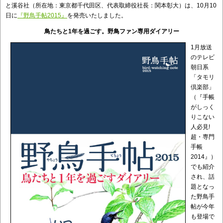
と溪谷社（所在地：東京都千代田区、代表取締役社長：関本彰大）は、10月10
日に
『野鳥手帖2015』
を発売いたしました。
鳥たちと
1
年を過ごす。
野鳥ファン専用ダイアリー
1月放送
のテレビ
朝日系
「タモリ
倶楽部」
（『手帳
がしっく
りこない
人必見!
超・専門
手帳
2014』）
でも紹介
され、話
題となっ
た野鳥手
帖が今年
も登場で