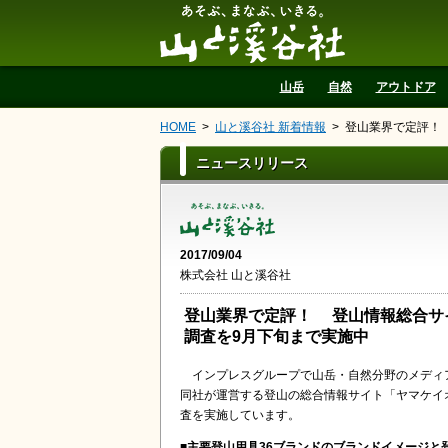
山と溪谷社
山岳
自然
アウトドア
HOME
山と溪谷社 新着情報
登山業界で定評！
ニュースリリース
2017/09/04
株式会社 山と溪谷社
登山業界で定評！ 登山情報総合サ
調査を9月下旬まで実施中
インプレスグループで山岳・自然分野のメディ
同社が運営する登山の総合情報サイト「ヤマケイオ
査を実施しています。
■主要登山用具
36
ブランドのブランドイメージと