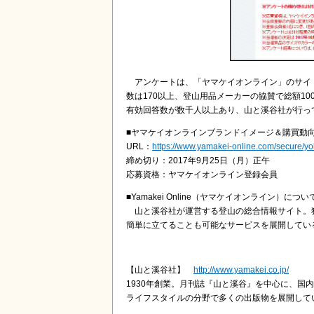
アンケートは、「ヤマケイオンライン」のサイ
数は170以上、登山用品メーカーの協賛で総額1
有効回答数が数千人以上あり、山と溪谷社が行っ
■ヤマケイオンラインブランドイメージ＆購買動向
URL：
https://www.yamakei-online.com/secure/y
締め切り：2017年9月25日（月）正午
応募資格：ヤマケイオンライン登録会員
■Yamakei Online（ヤマケイオンライン）につい
山と溪谷社が運営する登山の総合情報サイト。
簡単に立てることも可能なサービスを展開している。月間
【山と溪谷社】
http://www.yamakei.co.jp/
1930年創業。月刊誌『山と溪谷』を中心に、
ライフスタイルの分野で多くの出版物を展開して