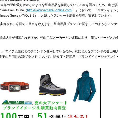
在、実際の登山愛好者がどのような登山用品を購買しているのかを調べるため、山と溪
akei Online（
http://www.yamakei-online.com/
）」において、「ヤマケイオンラ
and Image Survey／YOLBIS）」と題したアンケート調査を現在、実施しています。
に実施され、今回で７回目を数えます。登山用具ブランドに関するこのようなアンケ
解析結果が開示されるほか、登山用品メーカーとの連携により、商品・サービスの
。
し、アイテム別にどのブランドを使用しているのか、次にどんなブランドの登山用
主要山岳用具の36ブランドについて、認知度・好意度・ブランドイメージをアンケ