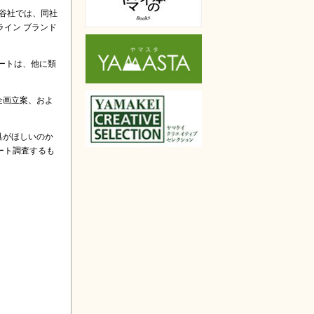
谷社では、同社
イン ブランド
ートは、他に類
企画立案、およ
具がほしいのか
ート調査するも