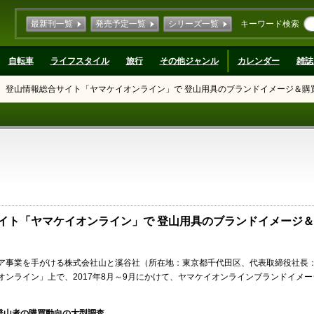
最新刊一覧
発売予定一覧
シリーズ一覧
キーワード検索
自転車
ライフスタイル
旅行
その他ジャンル
カレンダー
雑誌
 登山情報総合サイト「ヤマケイオンライン」で 登山用具のブランドイメージ＆購
イト「ヤマケイオンライン」で 登山用具のブランドイメージ
ア事業を手がける株式会社山と溪谷社（所在地：東京都千代田区、代表取締役社長
ンライン」上で、2017年8月～9月にかけて、ヤマケイオンラインブランドイメ
登山者の購買動向の大型調査