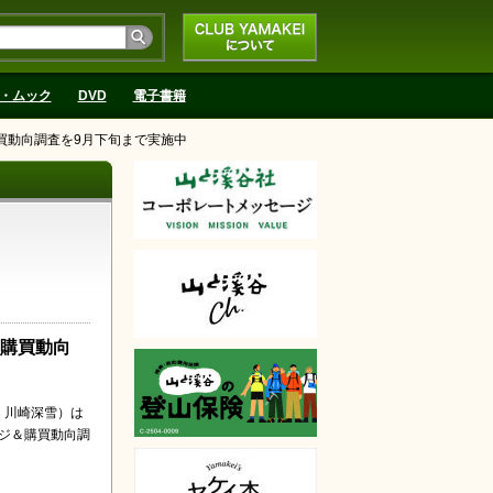
CLUB YAMAKEIにつ
いて
・ムック
DVD
電子書籍
買動向調査を9月下旬まで実施中
＆購買動向
：川崎深雪）は
ージ＆購買動向調