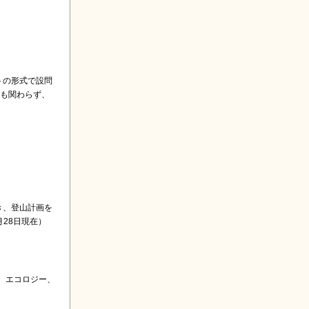
トの形式で設問
にも関わらず、
き、登山計画を
月28日現在）
、エコロジー、