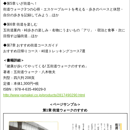
◆第5章 いざ街道へ！
街道ウォーク3つの心得・エスケープルートを考える・歩きのペースと休憩・
自分の歩きを記録してみよう…ほか
◆第6章 街道を楽しむ
五街道案内・峠歩きの楽しみ・名物にうまいもの「アリ」・宿泊と食事・次に
目指すは脇街道…ほか
◆第7章 おすすめ街道コースガイド
おすすめ日帰りコース・峠道トレッキングコース7選
＜書籍詳細＞
「健康が歩いてやってくる! 五街道ウォークのすすめ」
著者：五街道ウォーク・八木牧夫
判型：四六判 208頁
定価：本体1,300円+税
ISBN：978-4-635-49029-0
http://www.yamakei.co.jp/products/2817490290.html
＜ページサンプル＞
第1章 街道ウォークのすすめ