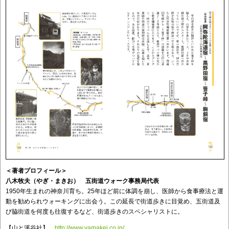
＜著者プロフィール＞
八木牧夫（やぎ・まきお） 五街道ウォーク事務局代表
1950年生まれの神奈川育ち。25年ほど前に体調を崩し、医師から食事療法と運
動を勧められウォーキングに出会う。この延長で街道歩きに目覚め、五街道及
び脇街道を何度も往復するなど、街道歩きのスペシャリストに。
【山と溪谷社】
http://www.yamakei.co.jp/