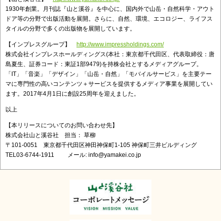
1930年創業。月刊誌『山と溪谷』を中心に、国内外で山岳・自然科学・アウト
ドア等の分野で出版活動を展開。さらに、自然、環境、エコロジー、ライフス
タイルの分野で多くの出版物を展開しています。
【インプレスグループ】
http://www.impressholdings.com/
株式会社インプレスホールディングス(本社：東京都千代田区、代表取締役：唐
島夏生、証券コード：東証1部9479)を持株会社とするメディアグループ。
「IT」「音楽」「デザイン」「山岳・自然」「モバイルサービス」を主要テー
マに専門性の高いコンテンツ＋サービスを提供するメディア事業を展開してい
ます。2017年4月1日に創設25周年を迎えました。
以上
【本リリースについてのお問い合わせ先】
株式会社山と溪谷社 担当： 草柳
〒101-0051 東京都千代田区神田神保町1-105 神保町三井ビルディング
TEL03-6744-1911 メール: info@yamakei.co.jp