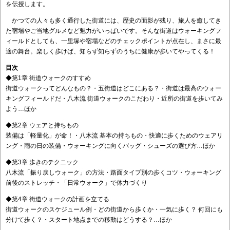
を伝授します。
かつての人々も多く通行した街道には、歴史の面影が残り、旅人を癒してき
た宿場やご当地グルメなど魅力がいっぱいです。そんな街道はウォーキングフ
ィールドとしても、一里塚や宿場などのチェックポイントが点在し、まさに最
適の舞台。楽しく歩けば、知らず知らずのうちに健康が歩いてやってくる！
目次
◆第1章 街道ウォークのすすめ
街道ウォークってどんなもの？・五街道はどこにある？・街道は最高のウォー
キングフィールドだ・八木流 街道ウォークのこだわり・近所の街道を歩いてみ
よう…ほか
◆第2章 ウェアと持ちもの
装備は「軽量化」が命！・八木流 基本の持ちもの・快適に歩くためのウェアリ
ング・雨の日の装備・ウォーキングに向くバッグ・シューズの選び方…ほか
◆第3章 歩きのテクニック
八木流「振り戻しウォーク」の方法・路面タイプ別の歩くコツ・ウォーキング
前後のストレッチ・「日常ウォーク」で体力づくり
◆第4章 街道ウォークの計画を立てる
街道ウォークのスケジュール例・どの街道から歩くか・一気に歩く？ 何回にも
分けて歩く？・スタート地点までの移動はどうする？…ほか