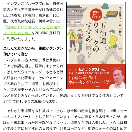
インプレスグループで山岳・自然分
野のメディア事業を手がける株式会社
山と溪谷社（所在地：東京都千代田
区、代表取締役社長：川崎深雪）は
『健康が歩いてやってくる!五街道ウ
ォークのすすめ』
を2018年1月17日
に刊行いたしました。
楽しんで歩きながら、距離がグングン
伸びていく喜び
バブル真っ盛りの頃、暴飲暴食の
日々で体調を崩し、医師にすすめられ
てはじめたウォーキング。もともと歴
史好きだった著者は、そのウォーキン
グの舞台として「街道」を選びまし
た。街の歴史やその土地ならではのグ
ルメを楽しみながら歩いていると、体調が良くなるだけでなく体力もついて、
1年間で約15キロの減量にも成功。
それから東海道を６往復以上、さらには全国の街道を歩き続け「街道ウォー
クのエキスパート」として知られています。そんな著者・八木牧夫さんが、経
験から編み出された超実践的なノウハウ、街道ならではの楽しみ、さらには初
めて歩く方におすすめの日帰りで行けるコースなど、街道ウォークのはじめ方