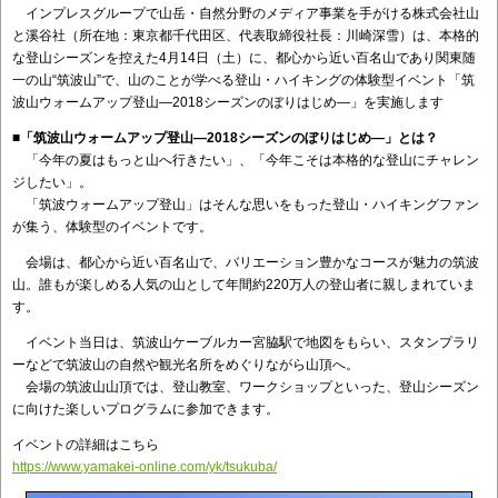
インプレスグループで山岳・自然分野のメディア事業を手がける株式会社山
と溪谷社（所在地：東京都千代田区、代表取締役社長：川崎深雪）は、本格的
な登山シーズンを控えた4月14日（土）に、都心から近い百名山であり関東随
一の山“筑波山”で、山のことが学べる登山・ハイキングの体験型イベント「筑
波山ウォームアップ登山―2018シーズンのぼりはじめ―」を実施します
■
「筑波山ウォームアップ登山―2018シーズンのぼりはじめ―」とは？
「今年の夏はもっと山へ行きたい」、「今年こそは本格的な登山にチャレン
ジしたい」。
「筑波ウォームアップ登山」はそんな思いをもった登山・ハイキングファン
が集う、体験型のイベントです。
会場は、都心から近い百名山で、バリエーション豊かなコースが魅力の筑波
山。誰もが楽しめる人気の山として年間約220万人の登山者に親しまれていま
す。
イベント当日は、筑波山ケーブルカー宮脇駅で地図をもらい、スタンプラリ
ーなどで筑波山の自然や観光名所をめぐりながら山頂へ。
会場の筑波山山頂では、登山教室、ワークショップといった、登山シーズン
に向けた楽しいプログラムに参加できます。
イベントの詳細はこちら
https://www.yamakei-online.com/yk/tsukuba/