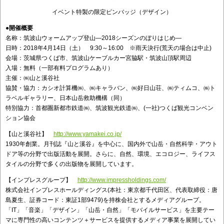
イベント特製の限定ピンバッジ（デザイン）
●開催概要
名称：筑波山ウォームアップ登山―2018シーズンのぼりはじめ―
日時：2018年4月14日（土） 9:30～16:00 ※雨天決行(荒天の場合は中止)
会場：茨城県つくば市、筑波山ケーブルカー宮脇駅・筑波山頂駅周辺
入場：無料（一部有料プログラムあり）
主催：㈱山と溪谷社
協賛・協力：カシオ計算機㈱、㈱キャラバン、㈱好日山荘、㈱ティムコ、㈱ト
ラベルギャラリー、日本山岳救助機構（同）
特別協力：首都圏新都市鉄道㈱、筑波観光鉄道㈱、(一社)つくば観光コンベン
ション協会
【山と溪谷社】
http://www.yamakei.co.jp/
1930年創業。月刊誌『山と溪谷』を中心に、国内外で山岳・自然科学・アウト
ドア等の分野で出版活動を展開。さらに、自然、環境、エコロジー、ライフス
タイルの分野で多くの出版物を展開しています。
【インプレスグループ】
http://www.impressholdings.com/
株式会社インプレスホールディングス(本社：東京都千代田区、代表取締役：唐
島夏生、証券コード：東証1部9479)を持株会社とするメディアグループ。
「IT」「音楽」「デザイン」「山岳・自然」「モバイルサービス」を主要テー
マに専門性の高いコンテンツ＋サービスを提供するメディア事業を展開してい