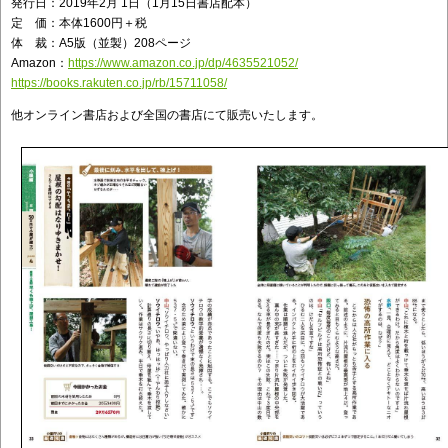
発行日：2019年2月 1日（1月15日書店配本）
定 価：本体1600円＋税
体 裁：A5版（並製）208ページ
Amazon：
https://www.amazon.co.jp/dp/4635521052/
https://books.rakuten.co.jp/rb/15711058/
他オンライン書店および全国の書店にて販売いたします。