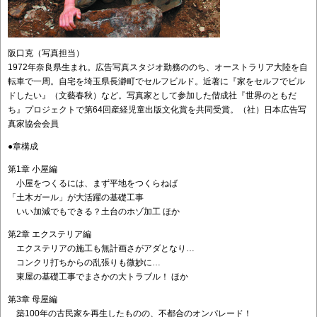
阪口克（写真担当）
1972年奈良県生まれ。広告写真スタジオ勤務ののち、オーストラリア大陸を自
転車で一周。自宅を埼玉県長瀞町でセルフビルド。近著に『家をセルフでビル
ドしたい』（文藝春秋）など。写真家として参加した偕成社『世界のともだ
ち』プロジェクトで第64回産経児童出版文化賞を共同受賞。（社）日本広告写
真家協会会員
●章構成
第1章 小屋編
小屋をつくるには、まず平地をつくらねば
「土木ガール」が大活躍の基礎工事
いい加減でもできる？土台のホゾ加工 ほか
第2章 エクステリア編
エクステリアの施工も無計画さがアダとなり…
コンクリ打ちからの乱張りも微妙に…
東屋の基礎工事でまさかの大トラブル！ ほか
第3章 母屋編
築100年の古民家を再生したものの、不都合のオンパレード！