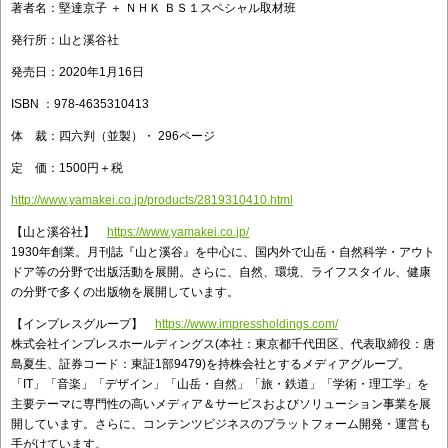
著者名：堅達京子 ＋ ＮＨＫ ＢＳ１スペシャル取材班
発行所：山と溪谷社
発売日：2020年1月16日
ISBN ：978-4635310413
体 裁：四六判（並製）・ 296ページ
定 価：1500円＋税
http://www.yamakei.co.jp/products/2819310410.html
【山と溪谷社】
https://www.yamakei.co.jp/
1930年創業。月刊誌『山と溪谷』を中心に、国内外で山岳・自然科学・アウト
ドア等の分野で出版活動を展開。さらに、自然、環境、ライフスタイル、健康
の分野で多くの出版物を展開しています。
【インプレスグループ】
https://www.impressholdings.com/
株式会社インプレスホールディングス(本社：東京都千代田区、代表取締役：唐
島夏生、証券コード：東証1部9479)を持株会社とするメディアグループ。
「IT」「音楽」「デザイン」「山岳・自然」「旅・鉄道」「学術・理工学」を
主要テーマに専門性の高いメディア＆サービスおよびソリューション事業を展
開しています。さらに、コンテンツビジネスのプラットフォーム開発・運営も
手がけています。