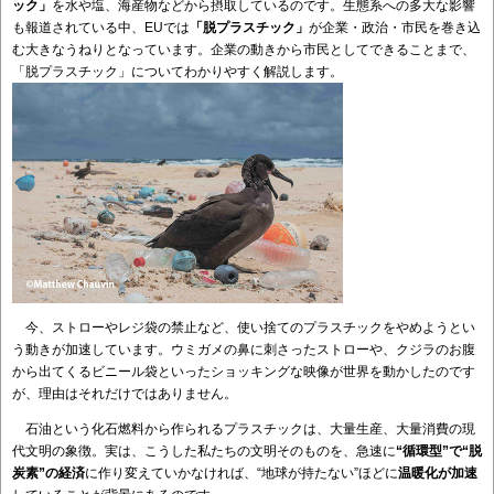
ック」
を水や塩、海産物などから摂取しているのです。生態系への多大な影響
も報道されている中、EUでは
「脱プラスチック」
が企業・政治・市民を巻き込
む大きなうねりとなっています。企業の動きから市民としてできることまで、
「脱プラスチック」についてわかりやすく解説します。
今、ストローやレジ袋の禁止など、使い捨てのプラスチックをやめようとい
う動きが加速しています。ウミガメの鼻に刺さったストローや、クジラのお腹
から出てくるビニール袋といったショッキングな映像が世界を動かしたのです
が、理由はそれだけではありません。
石油という化石燃料から作られるプラスチックは、大量生産、大量消費の現
代文明の象徴。実は、こうした私たちの文明そのものを、急速に
“循環型”で“脱
炭素”の経済
に作り変えていかなければ、“地球が持たない”ほどに
温暖化が加速