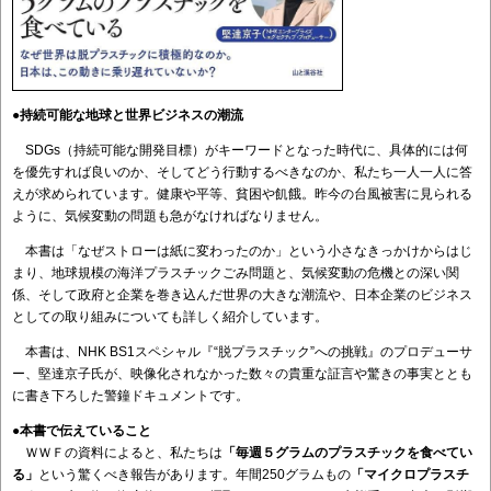
●持続可能な地球と世界ビジネスの潮流
SDGs（持続可能な開発目標）がキーワードとなった時代に、具体的には何
を優先すれば良いのか、そしてどう行動するべきなのか、私たち一人一人に答
えが求められています。健康や平等、貧困や飢餓。昨今の台風被害に見られる
ように、気候変動の問題も急がなければなりません。
本書は「なぜストローは紙に変わったのか」という小さなきっかけからはじ
まり、地球規模の海洋プラスチックごみ問題と、気候変動の危機との深い関
係、そして政府と企業を巻き込んだ世界の大きな潮流や、日本企業のビジネス
としての取り組みについても詳しく紹介しています。
本書は、NHK BS1スペシャル『“脱プラスチック”への挑戦』のプロデューサ
ー、堅達京子氏が、映像化されなかった数々の貴重な証言や驚きの事実ととも
に書き下ろした警鐘ドキュメントです。
●
本書で伝えていること
ＷＷＦの資料によると、私たちは
「毎週５グラムのプラスチックを食べてい
る」
という驚くべき報告があります。年間250グラムもの
「マイクロプラスチ