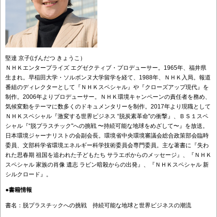
堅達 京子(げんだつ きょうこ）
ＮＨＫエンタープライズ エグゼクティブ・プロデューサー。1965年、福井県
生まれ。早稲田大学・ソルボンヌ大学留学を経て、1988年、ＮＨＫ入局。報道
番組のディレクターとして『ＮＨＫスペシャル』や『クローズアップ現代』を
制作。2006年よりプロデューサー。ＮＨＫ環境キャンペーンの責任者を務め、
気候変動をテーマに数多くのドキュメンタリーを制作。2017年より現職として
ＮＨＫスペシャル『激変する世界ビジネス “脱炭素革命"の衝撃』、ＢＳ１スペ
シャル『“脱プラスチック"への挑戦 〜持続可能な地球をめざして〜』を放送。
日本環境ジャーナリストの会副会長。環境省中央環境審議会総合政策部会臨時
委員、文部科学省環境エネルギー科学技術委員会専門委員。主な著書に『失わ
れた思春期 祖国を追われた子どもたち サラエボからのメッセージ』、『ＮＨＫ
スペシャル 家族の肖像 遺志 ラビン暗殺からの出発』、『ＮＨＫスペシャル 新
シルクロード』。
●
書籍情報
書名：脱プラスチックへの挑戦 持続可能な地球と世界ビジネスの潮流