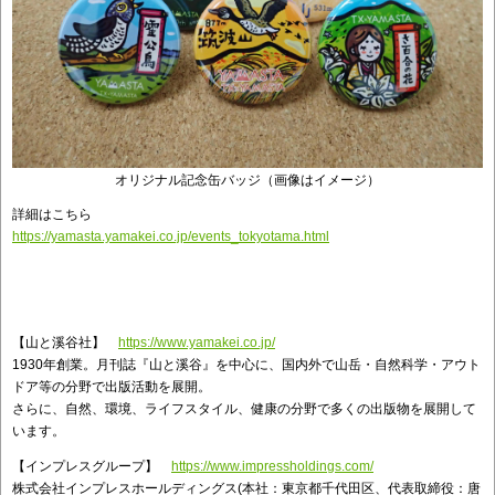
オリジナル記念缶バッジ（画像はイメージ）
詳細はこちら
https://yamasta.yamakei.co.jp/events_tokyotama.html
【山と溪谷社】
https://www.yamakei.co.jp/
1930年創業。月刊誌『山と溪谷』を中心に、国内外で山岳・自然科学・アウト
ドア等の分野で出版活動を展開。
さらに、自然、環境、ライフスタイル、健康の分野で多くの出版物を展開して
います。
【インプレスグループ】
https://www.impressholdings.com/
株式会社インプレスホールディングス(本社：東京都千代田区、代表取締役：唐