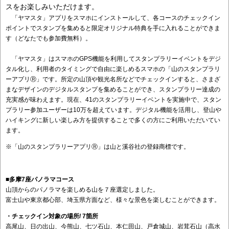
スをお楽しみいただけます。
「ヤマスタ」アプリをスマホにインストールして、各コースのチェックイン
ポイントでスタンプを集めると限定オリジナル特典を手に入れることができま
す（どなたでも参加費無料）。
「ヤマスタ」はスマホのGPS機能を利用してスタンプラリーイベントをデジ
タル化し、利用者のタイミングで自由に楽しめるスマホの「山のスタンプラリ
ーアプリⓇ」です。所定の山頂や観光名所などでチェックインすると、さまざ
まなデザインのデジタルスタンプを集めることができ、スタンプラリー達成の
充実感が味わえます。現在、41のスタンプラリーイベントを実施中で、スタン
プラリー参加ユーザーは10万を超えています。デジタル機能を活用し、登山や
ハイキングに新しい楽しみ方を提供することで多くの方にご利用いただいてい
ます。
※「山のスタンプラリーアプリⓇ」は山と溪谷社の登録商標です。
■
多摩7座パノラマコース
山頂からのパノラマを楽しめる山を７座選定しました。
富士山や東京都心部、埼玉県方面など、様々な景色を楽しむことができます。
・チェックイン対象の場所/ 7箇所
高尾山、日の出山、今熊山、七ツ石山、本仁田山、戸倉城山、岩茸石山（高水