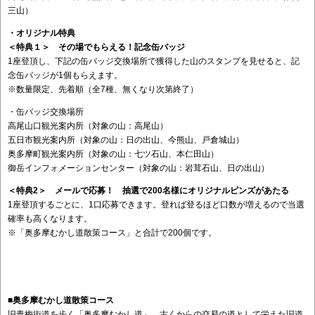
三山）
・オリジナル特典
＜特典１＞ その場でもらえる！記念缶バッジ
1座登頂し、下記の缶バッジ交換場所で獲得した山のスタンプを見せると、記
念缶バッジが1個もらえます。
※数量限定、先着順（全7種、無くなり次第終了）
・缶バッジ交換場所
高尾山口観光案内所（対象の山：高尾山）
五日市観光案内所（対象の山：日の出山、今熊山、戸倉城山）
奥多摩町観光案内所（対象の山：七ツ石山、本仁田山）
御岳インフォメーションセンター（対象の山：岩茸石山、日の出山）
＜特典2＞ メールで応募！ 抽選で200名様にオリジナルピンズがあたる
1座登頂するごとに、1口応募できます。登れば登るほど口数が増えるので当選
確率も高くなります。
※「奥多摩むかし道散策コース」と合計で200個です。
■
奥多摩むかし道散策コース
旧青梅街道を歩く「奥多摩むかし道」。古くからの交易の道として栄えた旧道