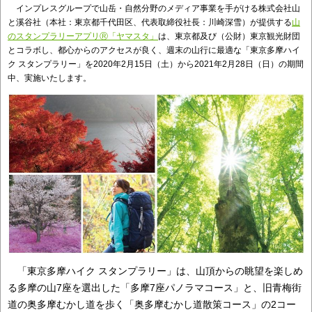
インプレスグループで山岳・自然分野のメディア事業を手がける株式会社山
と溪谷社（本社：東京都千代田区、代表取締役社長：川崎深雪）が提供する
山
のスタンプラリーアプリⓇ「ヤマスタ」
は、東京都及び（公財）東京観光財団
とコラボし、都心からのアクセスが良く、週末の山行に最適な「東京多摩ハイ
ク スタンプラリー」を2020年2月15日（土）から2021年2月28日（日）の期間
中、実施いたします。
「東京多摩ハイク スタンプラリー」は、山頂からの眺望を楽しめ
る多摩の山7座を選出した「多摩7座パノラマコース」と、旧青梅街
道の奥多摩むかし道を歩く「奥多摩むかし道散策コース」の2コー