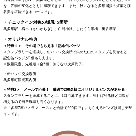
を、四季の変化とともに満喫できます。また、秋になると多摩屈指の紅葉と渓
谷美を堪能できるコースです。
・チェックイン対象の場所/ 5箇所
奥多摩駅、槐木（さいかちぎ）、白髭神社、しだくら吊橋、奥多摩湖
・オリジナル特典
＜特典１＞ その場でもらえる！記念缶バッジ
スタンプラリーを達成し、缶バッジ交換所で集めた山のスタンプを見せると、
記念缶バッジが1個もらえます。
※数量限定、先着順（全5種、無くなり次第終了）
・缶バッジ交換場所
奥多摩町観光案内所
＜特典2＞ メールで応募！ 抽選で200名様にオリジナルピンズがあたる
スタンプラリーを達成するごとに、1口応募できます。登れば登るほど口数が
増えるので当選確率も高くなります。
※「多摩7座パノラマコース」と合計で200個です。もらえるピンズは同じデザ
インです。