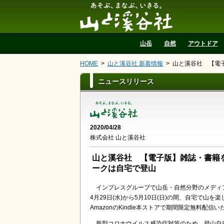
山と溪谷社
山岳
自然
アウトドア
HOME
山と溪谷社 新着情報
山と溪谷社 【電子版
ニュースリリース
2020/04/28
株式会社 山と溪谷社
山と溪谷社 【電子版】雑誌・書籍を期間限
ークは自宅で登山
インプレスグループで山岳・自然分野のメディ
4月29日(水)から5月10日(日)の間、自宅で
AmazonのKindle本ストアで期間限定無料配信
新型コロナウイルス感染症対策のため、登山自