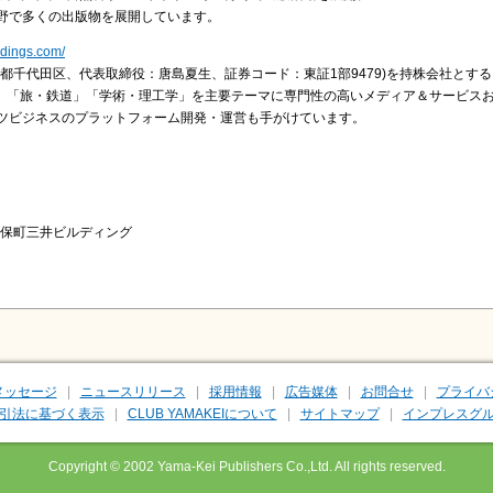
野で多くの出版物を展開しています。
ldings.com/
都千代田区、代表取締役：唐島夏生、証券コード：東証1部9479)を持株会社とす
然」「旅・鉄道」「学術・理工学」を主要テーマに専門性の高いメディア＆サービス
ツビジネスのプラットフォーム開発・運営も手がけています。
5 神保町三井ビルディング
メッセージ
ニュースリリース
採用情報
広告媒体
お問合せ
プライバ
引法に基づく表示
CLUB YAMAKEIについて
サイトマップ
インプレスグル
Copyright © 2002 Yama-Kei Publishers Co.,Ltd. All rights reserved.