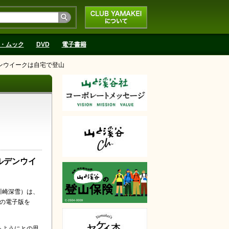
CLUB YAMAKEIにつ
いて
・ムック
DVD
電子書籍
ルデンウイークは自宅で登山
ールデンウイ
川崎深雪）は、
ルの電子版を
るようにとの思