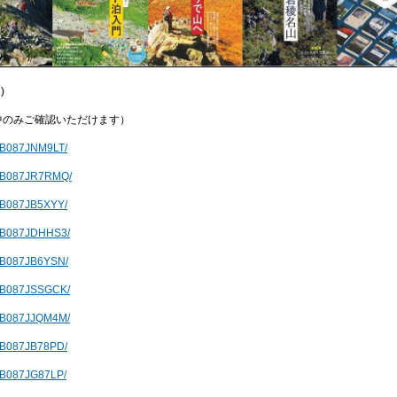
)
中のみご確認いただけます）
p/B087JNM9LT/
dp/B087JR7RMQ/
p/B087JB5XYY/
dp/B087JDHHS3/
p/B087JB6YSN/
dp/B087JSSGCK/
dp/B087JJQM4M/
p/B087JB78PD/
p/B087JG87LP/