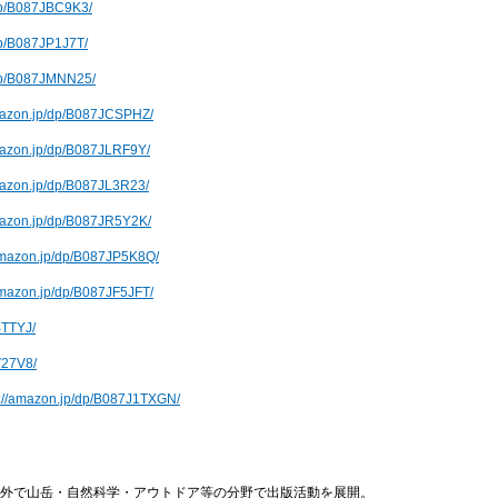
/dp/B087JBC9K3/
dp/B087JP1J7T/
/dp/B087JMNN25/
amazon.jp/dp/B087JCSPHZ/
mazon.jp/dp/B087JLRF9Y/
mazon.jp/dp/B087JL3R23/
amazon.jp/dp/B087JR5Y2K/
/amazon.jp/dp/B087JP5K8Q/
amazon.jp/dp/B087JF5JFT/
BTTYJ/
V27V8/
s://amazon.jp/dp/B087J1TXGN/
内外で山岳・自然科学・アウトドア等の分野で出版活動を展開。