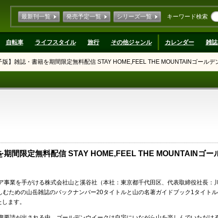
最新刊一覧
発売予定一覧
シリーズ一覧
キーワード検索
自転車
ライフスタイル
旅行
その他ジャンル
カレンダー
雑誌
】雑誌・書籍を期間限定無料配信 STAY HOME,FEEL THE MOUNTAINゴー
定無料配信 STAY HOME,FEEL THE MOUNTAINゴ
ア事業を手がける株式会社山と溪谷社（本社：東京都千代田区、代表取締役社長：
山を楽しむための山岳雑誌のバックナンバー20タイトルと山の名著ガイドブック1タイト
いたします。
粛要請が出される中、ゴールデンウイークは自宅にいながら山を楽しんでいただけ