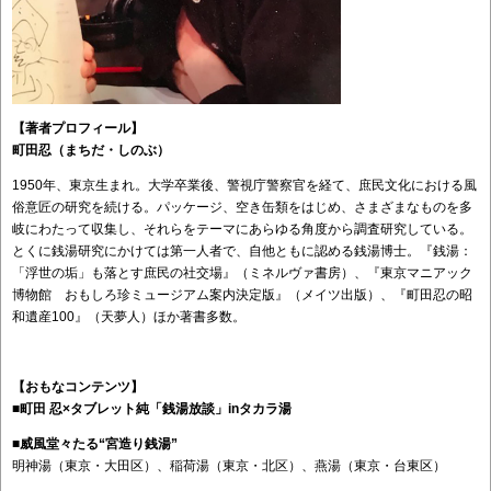
【著者プロフィール】
町田忍（まちだ・しのぶ）
1950年、東京生まれ。大学卒業後、警視庁警察官を経て、庶民文化における風
俗意匠の研究を続ける。パッケージ、空き缶類をはじめ、さまざまなものを多
岐にわたって収集し、それらをテーマにあらゆる角度から調査研究している。
とくに銭湯研究にかけては第一人者で、自他ともに認める銭湯博士。『銭湯：
「浮世の垢」も落とす庶民の社交場』（ミネルヴァ書房）、『東京マニアック
博物館 おもしろ珍ミュージアム案内決定版』（メイツ出版）、『町田忍の昭
和遺産100』（天夢人）ほか著書多数。
【おもなコンテンツ】
■町田 忍×タブレット純「銭湯放談」inタカラ湯
■威風堂々たる“宮造り銭湯”
明神湯（東京・大田区）、稲荷湯（東京・北区）、燕湯（東京・台東区）