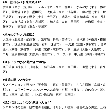
■今、訪れるべき 東京銭湯12
雲翠泉（東京・荒川区）、テルメ末広（東京・北区）、なみのゆ（東京・杉並
区）、荒井湯（東京・墨田区）、改良湯（東京・渋谷区）、藤の湯（東京・世
田谷区）、はすぬま温泉（東京・大田区）、武蔵小山温泉 清水湯（東京・品川
区）、東京浴場（東京・品川区）、御谷湯（東京・墨田区）、熱海湯（東京・
新宿区）、斎藤湯（東京・荒川区）
■地方のゲキシブ銭湯10
大正湯（北海道・函館市）、浅草湯（群馬・高崎市）、当り湯（神奈川・横須
賀市）、珠洲鵜飼温泉 宝湯（石川・珠洲市）、一乃湯（三重・伊賀市）、船岡
温泉（京都・京都市）、錦湯（京都・京都市）、朝日温泉（大阪・大阪市）、
二月田温泉 殿様湯（鹿児島・指宿市）、ユーフルヤー中乃湯（沖縄・沖縄市）
■ストイックなる“熱つ湯”の世界
丸子温泉（神奈川・川崎市）、蒲田温泉（東京・大田区）、寿湯（東京・台東
区）
■銭湯の新しいカタチ
リノベーションで甦った「黄金湯」（東京・墨田区）、さらさ西陣（京都・京
都市）、コワーケーションスペース九条湯（京都・京都市）、旗の台つりぼり
笑山（東京・品川区）、レボン快哉湯（東京・台東区）
■誰かに話したくなる“銭湯うんちく”
ケロリン桶の理由、脱衣場の名脇役、オリジナル暖簾、番台のある風景、三助