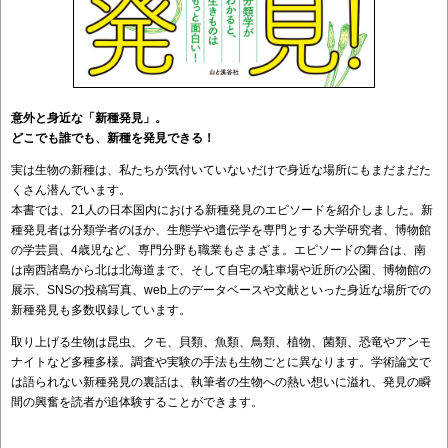
意外と身近な「新種発見」。
どこでも誰でも、新種を発見できる！
実は生物の新種は、私たちが気付いていないだけで身近な場所にもまだまだた
くさん潜んでいます。
本書では、21人の日本国内における新種発見のエピソードを紹介しました。新
種発見者は分類学者のほか、生態学や遺伝学を専門とする大学研究者、博物館
の学芸員、4歳児など、専門分野も職業もさまざま。エピソードの舞台は、南
は南西諸島から北は北海道まで、そして自宅の駐車場や近所の公園、博物館の
展示、SNSの投稿写真、web上のデータベースや文献といった身近な場所での
新種発見も多数収録しています。
取り上げる生物は昆虫、クモ、貝類、魚類、鳥類、植物、菌類、恐竜やアンモ
ナイトなど多種多様。調査や実験の手法も生物ごとに異なります。学術論文で
は語られない新種発見の裏話は、執筆者の生物への熱い想いに溢れ、発見の瞬
間の興奮を読者が追体験することができます。