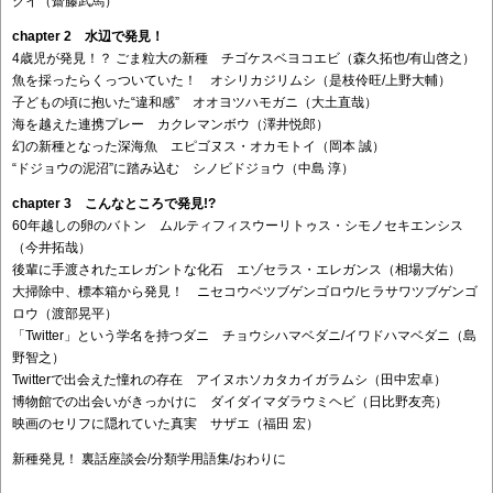
クイ（齋藤武馬）
chapter 2 水辺で発見！
4歳児が発見！？ ごま粒大の新種 チゴケスベヨコエビ（森久拓也/有山啓之）
魚を採ったらくっついていた！ オシリカジリムシ（是枝伶旺/上野大輔）
子どもの頃に抱いた“違和感” オオヨツハモガニ（大土直哉）
海を越えた連携プレー カクレマンボウ（澤井悦郎）
幻の新種となった深海魚 エピゴヌス・オカモトイ（岡本 誠）
“ドジョウの泥沼”に踏み込む シノビドジョウ（中島 淳）
chapter 3 こんなところで発見!?
60年越しの卵のバトン ムルティフィスウーリトゥス・シモノセキエンシス
（今井拓哉）
後輩に手渡されたエレガントな化石 エゾセラス・エレガンス（相場大佑）
大掃除中、標本箱から発見！ ニセコウベツブゲンゴロウ/ヒラサワツブゲンゴ
ロウ（渡部晃平）
「Twitter」という学名を持つダニ チョウシハマベダニ/イワドハマベダニ（島
野智之）
Twitterで出会えた憧れの存在 アイヌホソカタカイガラムシ（田中宏卓）
博物館での出会いがきっかけに ダイダイマダラウミヘビ（日比野友亮）
映画のセリフに隠れていた真実 サザエ（福田 宏）
新種発見！ 裏話座談会/分類学用語集/おわりに