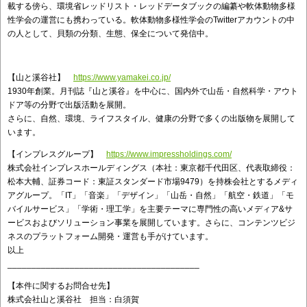
載する傍ら、環境省レッドリスト・レッドデータブックの編纂や軟体動物多様
性学会の運営にも携わっている。軟体動物多様性学会のTwitterアカウントの中
の人として、貝類の分類、生態、保全について発信中。
【山と溪谷社】
https://www.yamakei.co.jp/
1930年創業。月刊誌『山と溪谷』を中心に、国内外で山岳・自然科学・アウト
ドア等の分野で出版活動を展開。
さらに、自然、環境、ライフスタイル、健康の分野で多くの出版物を展開して
います。
【インプレスグループ】
https://www.impressholdings.com/
株式会社インプレスホールディングス（本社：東京都千代田区、代表取締役：
松本大輔、証券コード：東証スタンダード市場9479）を持株会社とするメディ
アグループ。「IT」「音楽」「デザイン」「山岳・自然」「航空・鉄道」「モ
バイルサービス」「学術・理工学」を主要テーマに専門性の高いメディア&サ
ービスおよびソリューション事業を展開しています。さらに、コンテンツビジ
ネスのプラットフォーム開発・運営も手がけています。
以上
________________________________________
【本件に関するお問合せ先】
株式会社山と溪谷社 担当：白須賀