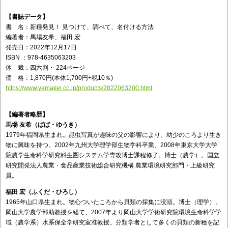
【書誌データ】
書 名：新種発見！ 見つけて、調べて、名付ける方法
編著者：馬場友希、福田 宏
発売日：2022年12月17日
ISBN ：978-4635063203
体 裁：四六判・ 224ページ
価 格：1,870円(本体1,700円+税10％)
https://www.yamakei.co.jp/products/2822063200.html
【編著者略歴】
馬場 友希（ばば・ゆうき）
1979年福岡県生まれ。昆虫写真が趣味の父の影響により、幼少のころより生き
物に興味を持つ。2002年九州大学理学部生物学科卒業、2008年東京大学大学
院農学生命科学研究科生圏システム学専攻博士課程修了。博士（農学）。国立
研究開発法人農業・食品産業技術総合研究機構 農業環境研究部門・上級研究
員。
福田 宏（ふくだ・ひろし）
1965年山口県生まれ。物心ついたころから貝類の採集に没頭。博士（理学）。
岡山大学農学部助教授を経て、2007年より岡山大学学術研究院環境生命科学学
域（農学系）水系保全学研究室准教授。分類学者として多くの貝類の新種を記