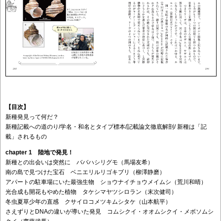
【目次】
新種発見って何だ？
新種記載への道のり/学名・和名とタイプ標本/記載論文徹底解剖/ 新種は「記
載」されるもの
chapter 1 陸地で発見！
新種との出会いは突然に ババハシリグモ（馬場友希）
南の島で見つけた宝石 ベニエリルリゴキブリ（柳澤静磨）
アパートの駐車場にいた最強生物 ショウナイチョウメイムシ（荒川和晴）
光合成も開花もやめた植物 タケシマヤツシロラン（末次健司）
冬虫夏草少年の直感 クサイロコメツキムシタケ（山本航平）
さえずりとDNAの違いが導いた発見 コムシクイ・オオムシクイ・メボソムシ