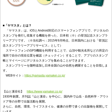
■「ヤマスタ」とは？
「ヤマスタ」は、iOSとAndroid対応のスマートフォンアプリで、デジタルの
スタンプを発行し収集する機能を持った、日本初（※）の登頂記念スタンプラ
リーアプリです。（※当社調べ：2015年9月時点、日本国内における「登頂記
念スタンプラリーアプリサービス」として）
スマートフォンのGPS機能を利用することで、山頂や観光名所などの所定の
場所で自分の現在位置を確認（チェックイン）することで、アプリのスタンプ
帳とマイページにデジタルスタンプを集めることができます。
スタンプラリーを随時追加し日本全国の山や自然を網羅することを目指しま
す。
WEBサイト：
https://yamasta.yamakei.co.jp/
【山と溪谷社】
https://www.yamakei.co.jp/
1930年創業。月刊誌『山と溪谷』を中心に、国内外で山岳・自然科学・アウト
ドア等の分野で出版活動を展開。
さらに、自然、環境、ライフスタイル、健康の分野で多くの出版物を展開して
います。