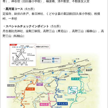
尊）、神谷宿（旧白藤小学校）、極楽橋、清不動堂、不動坂女人堂
・黒河道コース
（6カ所）
定福寺、鉢伏の井戸、春日神社、くどやま森の童話館(旧久保小学校)、粉撞
峠、一本杉
・スペシャルチェックインポイント
（5カ所）
丹生都比売神社、金剛三昧院、高野三山（摩尼山）、高野三山（楊柳山）、高
野三山（転軸山）