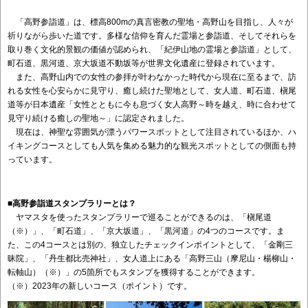
「高野参詣道」は、標高800mの真言密教の聖地・高野山を目指し、人々が
祈りながら歩いた道です。多様な信仰を育んだ霊場と参詣道、そしてそれらを
取り巻く文化的景観の価値が認められ、「紀伊山地の霊場と参詣道」として、
町石道、黒河道、京大坂道不動坂等が世界文化遺産に登録されています。
また、高野山内での女性の参拝が叶わなかった時代から現在に至るまで、訪
れる女性を心安らかに見守り、癒し続けた聖地として、女人道、町石道、槇尾
道等が日本遺産「女性とともに今も息づく女人高野～時を越え、時に合わせて
見守り続ける癒しの聖地～」に認定されました。
現在は、神聖な雰囲気が漂うパワースポットとして注目されているほか、ハ
イキングコースとしても人気を集める魅力的な観光スポットとしての側面も持
っています。
■高野参詣道スタンプラリーとは？
ヤマスタを使ったスタンプラリーで巡ることができるのは、「槇尾道
（※）」、「町石道」、「京大坂道」、「黒河道」の4つのコースです。ま
た、この4コースとは別の、独立したチェックインポイントとして、「金剛三
昧院」、「丹生都比売神社」、女人道上にある「高野三山（摩尼山・楊柳山・
転軸山）（※）」の5箇所でもスタンプを獲得することができます。
（※）2023年の新しいコース（ポイント）です。