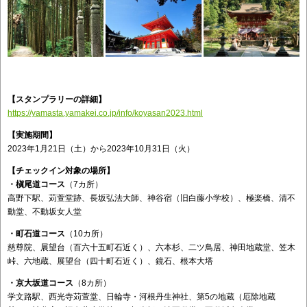
【スタンプラリーの詳細】
https://yamasta.yamakei.co.jp/info/koyasan2023.html
【実施期間】
2023年1月21日（土）から2023年10月31日（火）
【チェックイン対象の場所】
・槇尾道コース
（7カ所）
高野下駅、苅萱堂跡、長坂弘法大師、神谷宿（旧白藤小学校）、極楽橋、清不
動堂、不動坂女人堂
・町石道コース
（10カ所）
慈尊院、展望台（百六十五町石近く）、六本杉、二ツ鳥居、神田地蔵堂、笠木
峠、六地蔵、展望台（四十町石近く）、鏡石、根本大塔
・京大坂道コース
（8カ所）
学文路駅、西光寺苅萱堂、日輪寺・河根丹生神社、第5の地蔵（厄除地蔵