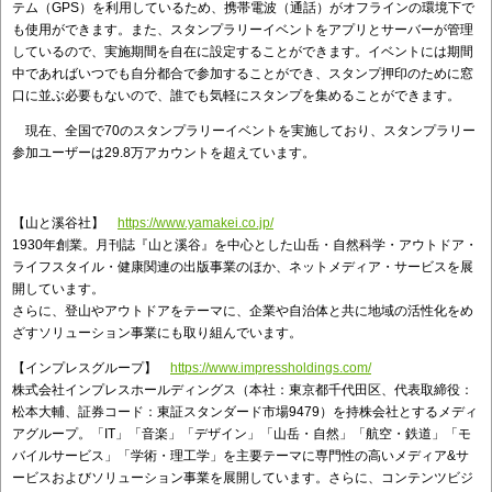
テム（GPS）を利用しているため、携帯電波（通話）がオフラインの環境下で
も使用ができます。また、スタンプラリーイベントをアプリとサーバーが管理
しているので、実施期間を自在に設定することができます。イベントには期間
中であればいつでも自分都合で参加することができ、スタンプ押印のために窓
口に並ぶ必要もないので、誰でも気軽にスタンプを集めることができます。
現在、全国で70のスタンプラリーイベントを実施しており、スタンプラリー
参加ユーザーは29.8万アカウントを超えています。
【山と溪谷社】
https://www.yamakei.co.jp/
1930年創業。月刊誌『山と溪谷』を中心とした山岳・自然科学・アウトドア・
ライフスタイル・健康関連の出版事業のほか、ネットメディア・サービスを展
開しています。
さらに、登山やアウトドアをテーマに、企業や自治体と共に地域の活性化をめ
ざすソリューション事業にも取り組んでいます。
【インプレスグループ】
https://www.impressholdings.com/
株式会社インプレスホールディングス（本社：東京都千代田区、代表取締役：
松本大輔、証券コード：東証スタンダード市場9479）を持株会社とするメディ
アグループ。「IT」「音楽」「デザイン」「山岳・自然」「航空・鉄道」「モ
バイルサービス」「学術・理工学」を主要テーマに専門性の高いメディア&サ
ービスおよびソリューション事業を展開しています。さらに、コンテンツビジ