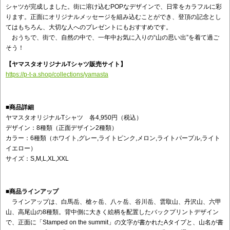
シャツが完成しました。街に溶け込むPOPなデザインで、日常をカラフルに彩
ります。正面にオリジナルメッセージを組み込むことができ、登頂の記念とし
てはもちろん、大切な人へのプレゼントにもおすすめです。
おうちで、街で、自然の中で、一年中お気に入りの“山の思い出”を着て過ご
そう！
【ヤマスタオリジナルTシャツ販売サイト】
https://p-t-a.shop/collections/yamasta
■商品詳細
ヤマスタオリジナルTシャツ 各4,950円（税込）
デザイン：8種類（正面デザイン2種類）
カラー：6種類（ホワイト,グレー,ライトピンク,メロン,ライトパープル,ライト
イエロー）
サイズ：S,M,L,XL,XXL
■商品ラインアップ
ラインアップは、白馬岳、槍ヶ岳、八ヶ岳、谷川岳、雲取山、丹沢山、六甲
山、高尾山の8種類。背中側に大きく絵柄を配置したバックプリントデザイン
で、正面に「Stamped on the summit」の文字が書かれたAタイプと、山名が書