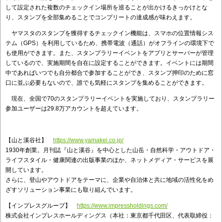
して設定された複数のチェックイン場所を巡ることが出かけるきっかけとな
り、スタンプを全部集めることでコンプリートの達成感が味わえます。
ヤマスタのスタンプを獲得するチェックイン機能は、スマホの位置情報シス
テム（GPS）を利用しているため、携帯電波（通話）がオフラインの環境下で
も使用ができます。また、スタンプラリーイベントをアプリとサーバーが管理
しているので、実施期間を自在に設定することができます。イベントには期間
中であればいつでも自分都合で参加することができ、スタンプ押印のために窓
口に並ぶ必要もないので、誰でも気軽にスタンプを集めることができます。
現在、全国で70のスタンプラリーイベントを実施しており、スタンプラリー
参加ユーザーは29.8万アカウントを超えています。
【山と溪谷社】
https://www.yamakei.co.jp/
1930年創業。月刊誌『山と溪谷』を中心とした山岳・自然科学・アウトドア・
ライフスタイル・健康関連の出版事業のほか、ネットメディア・サービスを展
開しています。
さらに、登山やアウトドアをテーマに、企業や自治体と共に地域の活性化をめ
ざすソリューション事業にも取り組んでいます。
【インプレスグループ】
https://www.impressholdings.com/
株式会社インプレスホールディングス（本社：東京都千代田区、代表取締役：