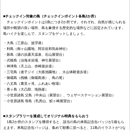
■チェックイン対象の島（チェックインポイント各島2か所）
チェックインポイントは1島につき2か所です。それぞれ、自然が感じられる
場所や眺望の良い場所、島を象徴する歴史的な場所などに設定されています。
島ハイクを楽しんで、スタンプをゲットしましょう。
・大島（三原山、波浮港）
・利島（南ヶ山園地、阿豆佐和気命神社）
・新島（湯の浜露天温泉、石山展望台）
・式根島（泊海水浴場、神引展望台）
・神津島（天上山、赤崎遊歩道）
・三宅島（迷子ジイ（大路池園地）、火山体験遊歩道）
・御蔵島（桟橋（御蔵島港）、鳥の尾）
・八丈島（裏見ヶ滝、ふれあい牧場）
・青ヶ島（大凸部、地熱釜）
・小笠原諸島 父島（中央山（展望台）、ウェザーステーション展望台）
・小笠原諸島 母島（乳房山、鮫ヶ崎展望台）
■スタンプラリーを達成してオリジナル特典をもらおう
1島2か所のスタンプを獲得すると、該当の島の来島記念缶バッジが1個もら
えます。来島記念缶バッジは、集めて順番に並べると、11島のイラストがつな