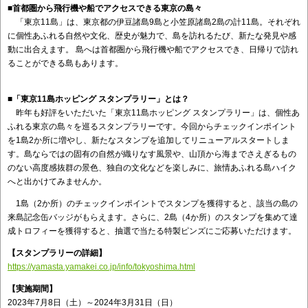
■首都圏から飛行機や船でアクセスできる東京の島々
「東京11島」は、東京都の伊豆諸島9島と小笠原諸島2島の計11島。それぞれ
に個性あふれる自然や文化、歴史が魅力で、島を訪れるたび、新たな発見や感
動に出合えます。 島へは首都圏から飛行機や船でアクセスでき、日帰りで訪れ
ることができる島もあります。
■「東京11島ホッピング スタンプラリー」とは？
昨年も好評をいただいた「東京11島ホッピング スタンプラリー」は、個性あ
ふれる東京の島々を巡るスタンプラリーです。今回からチェックインポイント
を1島2か所に増やし、新たなスタンプを追加してリニューアルスタートしま
す。島ならではの固有の自然が織りなす風景や、山頂から海までさえぎるもの
のない高度感抜群の景色、独自の文化などを楽しみに、旅情あふれる島ハイク
へと出かけてみませんか。
1島（2か所）のチェックインポイントでスタンプを獲得すると、該当の島の
来島記念缶バッジがもらえます。さらに、2島（4か所）のスタンプを集めて達
成トロフィーを獲得すると、抽選で当たる特製ピンズにご応募いただけます。
【スタンプラリーの詳細】
https://yamasta.yamakei.co.jp/info/tokyoshima.html
【実施期間】
2023年7月8日（土）～2024年3月31日（日）