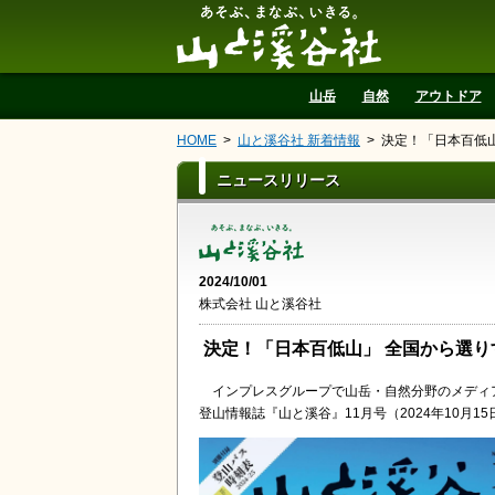
山と溪谷社
山岳
自然
アウトドア
HOME
山と溪谷社 新着情報
決定！「日本百低山
ニュースリリース
2024/10/01
株式会社 山と溪谷社
決定！「日本百低山」 全国から選り
インプレスグループで山岳・自然分野のメディ
登山情報誌『山と溪谷』11月号（2024年10月