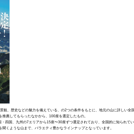
や景観、歴史などの魅力を備えている、の2つの条件をもとに、地元の山に詳しい全
を推薦してもらったなかから、100座を選定したもの。
・四国、九州の7エリアから15座〜30座ずつ選定されており、全国的に知られて
を聞くような山まで、バラエティ豊かなラインナップとなっています。