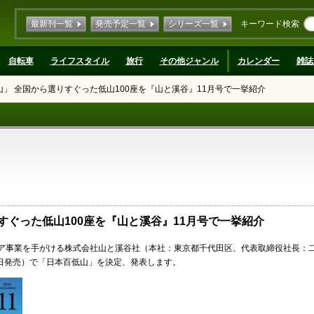
最新刊一覧
発売予定一覧
シリーズ一覧
キーワード検索
自転車
ライフスタイル
旅行
その他ジャンル
カレンダー
雑誌
」 全国から選りすぐった低山100座を『山と溪谷』11月号で一挙紹介
すぐった低山100座を『山と溪谷』11月号で一挙紹介
ア事業を手がける株式会社山と溪谷社（本社：東京都千代田区、代表取締役社長：
15日発売）で「日本百低山」を決定、発表します。