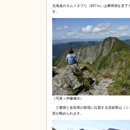
北海道のカムイヌプリ（857ｍ）は摩周湖を見
す。
（写真＝伊藤健次）
三重県と奈良県の県境に位置する倶留尊山（くろ
景が眺められます。