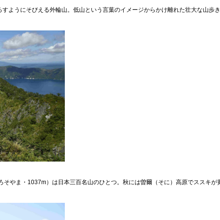
下ろすようにそびえる外輪山。低山という言葉のイメージからかけ離れた壮大な山歩
そやま・1037m）は日本三百名山のひとつ。秋には曽爾（そに）高原でススキが