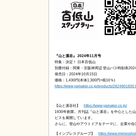
『山と溪谷』 2024年11月号
特集：決定！ 日本百低山
別冊付録：関東・京阪神周辺 登山バス時刻表2024
発売日：2024年10月15日
価格：1,430円(本体1,300円+税10％)
https://www.yamakei.co.jp/products/2824901600.
【山と溪谷社】
https://www.yamakei.co.jp/
1930年創業。月刊誌『山と溪谷』を中心とし
ビスを展開しています。
さらに、登山やアウトドアをテーマに、企業や自
【インプレスグループ】
https://www.impressho