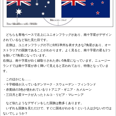
どちらも青地ベースで左上にユニオンフラッグがあり、南十字星がデザイン
されているなど似た見た目です。
左側は、ユニオンフラッグの下に6州1準州を表す大きな7角星があり、オー
ストラリアの国旗であることがわかります。よく見ると、南十字星の星も1つ
を除いて7角星になっています。
右側は、南十字星が白く縁取りされた赤い5角星になっています。ニュージー
ランドでは南十字星が赤く輝いて見えると言われており、特徴となっていま
す。
このほかにも……
・十字模様が入っているデンマーク・スウェーデン・フィンランド
・赤黄緑の3色が使われているリトアニア・ギニア・カメルーン
・三日月と星マークが入ったトルコ・リビア・マレーシア
など似たようなデザインをした国旗は数多くあります。
いずれも国旗を見ただけで、すぐに国名がわかる！という人は少ないのでは
ないでしょうか？