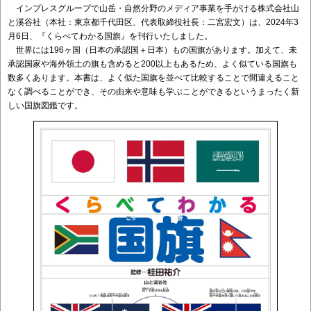
インプレスグループで山岳・自然分野のメディア事業を手がける株式会社山
と溪谷社（本社：東京都千代田区、代表取締役社長：二宮宏文）は、2024年3
月6日、『くらべてわかる国旗』を刊行いたしました。
世界には196ヶ国（日本の承認国＋日本）もの国旗があります。加えて、未
承認国家や海外領土の旗も含めると200以上もあるため、よく似ている国旗も
数多くあります。本書は、よく似た国旗を並べて比較することで間違えること
なく調べることができ、その由来や意味も学ぶことができるというまったく新
しい国旗図鑑です。