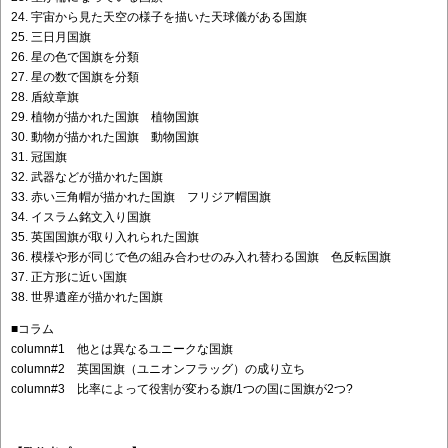
24. 宇宙から見た天空の様子を描いた天球儀がある国旗
25. 三日月国旗
26. 星の色で国旗を分類
27. 星の数で国旗を分類
28. 盾紋章旗
29. 植物が描かれた国旗 植物国旗
30. 動物が描かれた国旗 動物国旗
31. 冠国旗
32. 武器などが描かれた国旗
33. 赤い三角帽が描かれた国旗 フリジア帽国旗
34. イスラム銘文入り国旗
35. 英国国旗が取り入れられた国旗
36. 模様や形が同じで色の組み合わせのみ入れ替わる国旗 色反転国旗
37. 正方形に近い国旗
38. 世界遺産が描かれた国旗
■コラム
column#1 他とは異なるユニークな国旗
column#2 英国国旗（ユニオンフラッグ）の成り立ち
column#3 比率によって役割が変わる旗/1つの国に国旗が2つ?