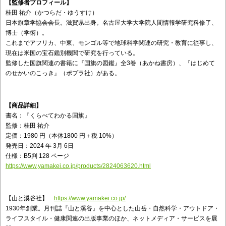
【監修者プロフィール】
桂田 祐介（かつらだ・ゆうすけ）
日本旗章学協会会長。滋賀県出身。名古屋大学大学院人間情報学研究科修了、
博士（学術）。
これまでアフリカ、中東、モンゴル等で地球科学関連の研究・教育に従事し、
現在は米国の宝石鑑別機関で研究を行っている。
監修した国旗関連の書籍に『国旗の図鑑』全3巻（あかね書房）、『はじめて
のせかいのこっき』（ポプラ社）がある。
【商品詳細】
書名：『くらべてわかる国旗』
監修：桂田 祐介
定価：1980 円（本体1800 円＋税 10%）
発売日：2024 年 3月 6日
仕様：B5判 128 ページ
https://www.yamakei.co.jp/products/2824063620.html
【山と溪谷社】
https://www.yamakei.co.jp/
1930年創業。月刊誌『山と溪谷』を中心とした山岳・自然科学・アウトドア・
ライフスタイル・健康関連の出版事業のほか、ネットメディア・サービスを展