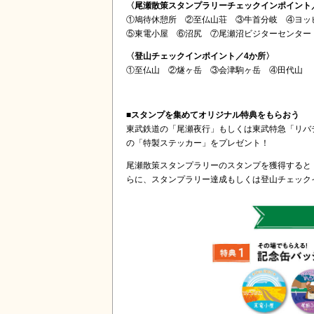
〈尾瀬散策スタンプラリーチェックインポイント
①鳩待休憩所 ②至仏山荘 ③牛首分岐 ④ヨッ
⑤東電小屋 ⑥沼尻 ⑦尾瀬沼ビジターセンター
〈登山チェックインポイント／4か所〉
①至仏山 ②燧ヶ岳 ③会津駒ヶ岳 ④田代山
■スタンプを集めてオリジナル特典をもらおう
東武鉄道の「尾瀬夜行」もしくは東武特急「リバ
の「特製ステッカー」をプレゼント！
尾瀬散策スタンプラリーのスタンプを獲得すると
らに、スタンプラリー達成もしくは登山チェック