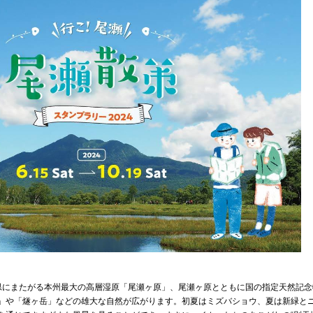
県にまたがる本州最大の高層湿原「尾瀬ヶ原」、尾瀬ヶ原とともに国の指定天然記念
」や「燧ヶ岳」などの雄大な自然が広がります。初夏はミズバショウ、夏は新緑と