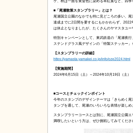
ゲ、秋は一面を黄金色に染める草紅葉など、四季
■「尾瀬散策スタンプラリー」とは？
尾瀬国立公園のなかでも特に見どころの多い、尾
達成までに2日間を要するにもかかわらず、202
は休止となりましたが、たくさんのヤマスタユー
特別キャンペーンとして、東武鉄道の「尾瀬夜行
ステンドグラス風デザインの「特製ステッカー」
【スタンプラリーの詳細】
https://yamasta.yamakei.co.jp/info/oze2024.html
【実施期間】
2024年6月15日（土）～2024年10月19日（土）
■コースとチェックインポイント
今年のスタンプのデザインテーマは「きらめく尾
タンプを通して、尾瀬のいろいろな表情が楽しめ
スタンプラリーコースとは別に、尾瀬国立公園エ
満喫したいという方は、ぜひ挑戦してみてくださ