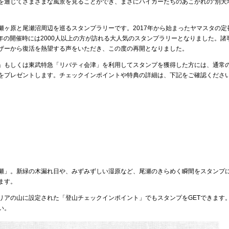
を通じてさまざまな風景を見ることができ、まさにハイカーたちのあこがれの“別天
瀬ヶ原と尾瀬沼周辺を巡るスタンプラリーです。2017年から始まったヤマスタの定
2年の開催時には2000人以上の方が訪れる大人気のスタンプラリーとなりました。諸
ザーから復活を熱望する声をいただき、この度の再開となりました。
」もしくは東武特急「リバティ会津」を利用してスタンプを獲得した方には、通常
をプレゼントします。チェックインポイントや特典の詳細は、下記をご確認くださ
瀬」。新緑の木漏れ日や、みずみずしい湿原など、尾瀬のきらめく瞬間をスタンプ
ます。
リアの山に設定された「登山チェックインポイント」でもスタンプをGETできます
い。