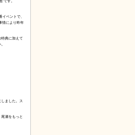
地”です。
番イベントで、
事情により昨年
の特典に加えて
い。
にしました。ス
。尾瀬をもっと