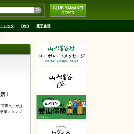
CLUB YAMAKEIにつ
いて
・ムック
DVD
電子書籍
！
復活！
二宮宏文）が提
尾瀬散策スタンプ