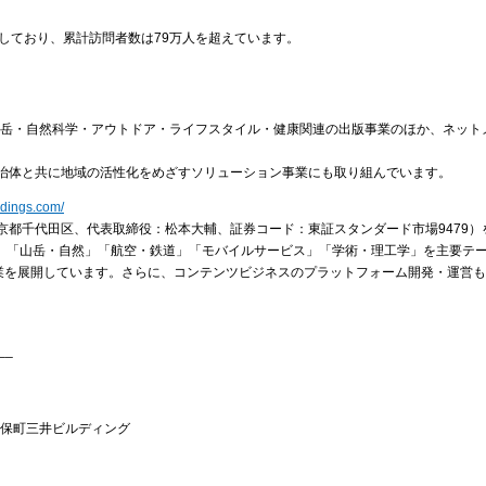
しており、累計訪問者数は79万人を超えています。
た山岳・自然科学・アウトドア・ライフスタイル・健康関連の出版事業のほか、ネット
治体と共に地域の活性化をめざすソリューション事業にも取り組んでいます。
ldings.com/
京都千代田区、代表取締役：松本大輔、証券コード：東証スタンダード市場9479）
ン」「山岳・自然」「航空・鉄道」「モバイルサービス」「学術・理工学」を主要テ
業を展開しています。さらに、コンテンツビジネスのプラットフォーム開発・運営
__
5 神保町三井ビルディング