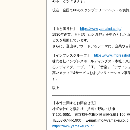
めることができます。
現在、全国で66のスタンプラリーイベントを実施
【山と溪谷社】
https://www.yamakei.co.jp/
1930年創業。月刊誌『山と溪谷』を中心とし
ビスを展開しています。
さらに、登山やアウトドアをテーマに、企業や自
【インプレスグループ】
https://www.impressho
株式会社インプレスホールディングス（本社：東
るメディアグループ。「IT」「音楽」「デザイ
高いメディア&サービスおよびソリューション事
す。
以上
______________________________________
【本件に関するお問合せ先】
株式会社山と溪谷社 担当：野地・杉浦
〒101-0051 東京都千代田区神田神保町1-10
TEL03-6744-1900 E-mail: info@yamakei.co.jp
https://www.yamakei.co.jp/