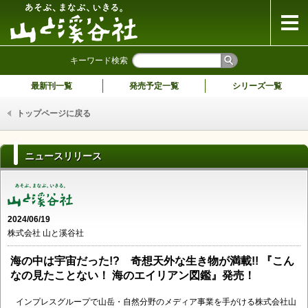
山と溪谷社
キーワード検索
最新刊一覧
発売予定一覧
シリーズ一覧
トップページに戻る
ニュースリリース
2024/06/19
株式会社 山と溪谷社
海の中は宇宙だった!? 奇想天外な生き物が満載!! 『こん
なの見たことない！ 海のエイリアン図鑑』発売！
インプレスグループで山岳・自然分野のメディア事業を手がける株式会社山