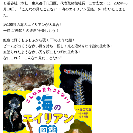
と溪谷社（本社：東京都千代田区、代表取締役社長：二宮宏文）は、2024年6
月18日、『こんなの見たことない！ 海のエイリアン図鑑』を刊行いたしまし
た。
約100種の海のエイリアンが大集合!!
一緒に“未知との遭遇”を楽しもう！
虹色に輝くもふもふから覗くETのような顔！
ビームが出そうな赤い目を持ち、怪しく光る液体を出す謎の生命体！
血塗られたような赤い刀を頭にもつ幻の生命体！
なにこれ!? こんなの見たことない!!