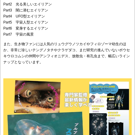
Part2 光る美しいエイリアン
Part3 闇に潜むエイリアン
Part4 UFO型エイリアン
Part5 宇宙人型エイリアン
Part6 変身するエイリアン
Part7 宇宙の風景
また、生き物ファンには人気のリュウグウノツカイやフィロゾーマ幼生のほ
か、非常に珍しいテングノタチやクラゲダコ、まだ研究の進んでいないボウセ
キウロコムシの仲間やアンフィオニデス、放散虫・有孔虫まで、幅広いライン
ナップとなっています。