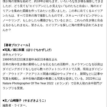
僕が海の冒険を始めて、約18年が経ちます。いろいろな生き物を撮影してきま
したが、どう見ても“エイリアンにしか見えない”ものたちと出会い、海のエイ
リアンを集めた図鑑を作ってみたいと思いました。この本に出てくるエイリア
ンたちは、すべて日本の海で撮影したものです。スキューバダイビングやシュ
ノーケリング、もしかしたら磯遊びをしているときに、これらの生き物と出会
えるかもしれません。皆さんも、エイリアンを探しに海の世界を訪れてみませ
んか？
【著者プロフィール】
■写真／堀口和重（ほりぐちかずしげ）
水中カメラマン
1986年5月22日東京都中央区日本橋生まれ
日本の海や生き物の素晴らしさを伝えるため活動中。カメラマンになる以前は
ダイビングガイドをしながら数々のフォトコンテストで⼊賞。現在はダイビン
グ・アウトドア・アクアリスト関連の雑誌やウェブサイト、新聞などに記事や
写真を掲載し、水中生物の図鑑や教書にも写真を提供している。2022年には
Nature Photographer Of The Year 2022（オランダ）で日本人初の水中部門グ
ランプリを受賞。
■文／山崎陽子（やまざきようこ）
編集者・ライター。