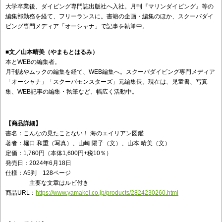
大学卒業後、ダイビング専門誌出版社へ入社。月刊『マリンダイビング』等の
編集部勤務を経て、フリーランスに。書籍の企画・編集のほか、スクーバダイ
ビング専門メディア「オーシャナ」で記事を執筆中。
■文／山本晴美（やまもとはるみ）
本とWEBの編集者。
月刊誌やムックの編集を経て、WEB編集へ。スクーバダイビング専門メディア
「オーシャナ」「スクーバモンスターズ」元編集長。現在は、児童書、写真
集、WEB記事の編集・執筆など、幅広く活動中。
【商品詳細】
書名：こんなの見たことない！ 海のエイリアン図鑑
著者：堀口 和重（写真）、山崎 陽子（文）、山本 晴美（文）
定価：1,760円（本体1,600円+税10％）
発売日：2024年6月18日
仕様：A5判 128ページ
主要な文章はルビ付き
商品URL：
https://www.yamakei.co.jp/products/2824230260.html