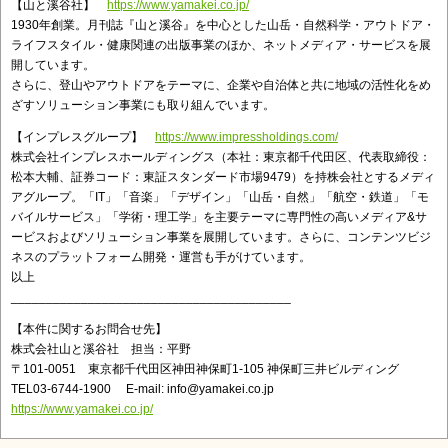
【山と溪谷社】
https://www.yamakei.co.jp/
1930年創業。月刊誌『山と溪谷』を中心とした山岳・自然科学・アウトドア・
ライフスタイル・健康関連の出版事業のほか、ネットメディア・サービスを展
開しています。
さらに、登山やアウトドアをテーマに、企業や自治体と共に地域の活性化をめ
ざすソリューション事業にも取り組んでいます。
【インプレスグループ】
https://www.impressholdings.com/
株式会社インプレスホールディングス（本社：東京都千代田区、代表取締役：
松本大輔、証券コード：東証スタンダード市場9479）を持株会社とするメディ
アグループ。「IT」「音楽」「デザイン」「山岳・自然」「航空・鉄道」「モ
バイルサービス」「学術・理工学」を主要テーマに専門性の高いメディア&サ
ービスおよびソリューション事業を展開しています。さらに、コンテンツビジ
ネスのプラットフォーム開発・運営も手がけています。
以上
________________________________________
【本件に関するお問合せ先】
株式会社山と溪谷社 担当：平野
〒101-0051 東京都千代田区神田神保町1-105 神保町三井ビルディング
TEL03-6744-1900 E-mail: info@yamakei.co.jp
https://www.yamakei.co.jp/