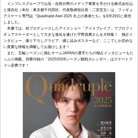
インプレスグループで山岳・自然分野のメディア事業を手がける株式会社山
と溪谷社（本社：東京都千代田区、代表取締役社長：二宮宏文）は、フィギュ
アスケート専門誌『Quadruple Axel 2025 氷上の勇者たち』を9月29日に発売
しました。
本書では、初プロデュースしたアイスショー「アイスブレイブ」でプロフィ
ギュアスケーターとして大きな進化を遂げた宇野昌磨さんを大特集！ 独占イ
ンタビュー、撮り下ろしグラビア、綴じ込みポスターなど、ここでしか読めな
い貴重な情報を満載してお届けします！
また、五輪シーズンに挑むチームJAPANの選手たちの独占インタビューもた
っぷり掲載。別冊付録の「2025/2026シーズン観戦カレンダー」はスケートフ
ァン必携です！