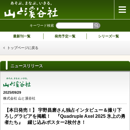
山と溪谷社
キーワード検索
最新刊一覧
発売予定一覧
シリーズ一覧
トップページに戻る
ニュースリリース
2025/09/29
株式会社 山と溪谷社
【本日発売！】 宇野昌磨さん独占インタビュー＆撮り下
ろしグラビアを掲載！ 『Quadruple Axel 2025 氷上の勇
者たち』 綴じ込みポスター2枚付き！