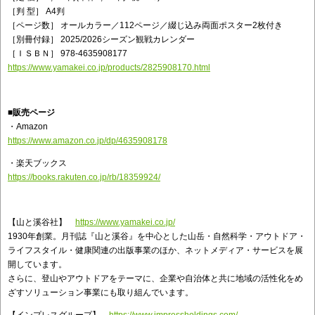
［判 型］ A4判
［ページ数］ オールカラー／112ページ／綴じ込み両面ポスター2枚付き
［別冊付録］ 2025/2026シーズン観戦カレンダー
［ＩＳＢＮ］ 978-4635908177
https://www.yamakei.co.jp/products/2825908170.html
■販売ページ
・Amazon
https://www.amazon.co.jp/dp/4635908178
・楽天ブックス
https://books.rakuten.co.jp/rb/18359924/
【山と溪谷社】
https://www.yamakei.co.jp/
1930年創業。月刊誌『山と溪谷』を中心とした山岳・自然科学・アウトドア・
ライフスタイル・健康関連の出版事業のほか、ネットメディア・サービスを展
開しています。
さらに、登山やアウトドアをテーマに、企業や自治体と共に地域の活性化をめ
ざすソリューション事業にも取り組んでいます。
【インプレスグループ】
https://www.impressholdings.com/