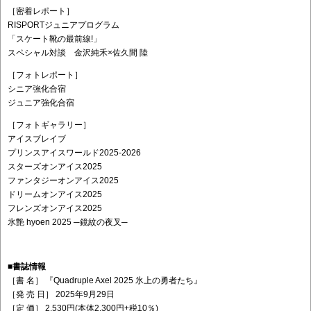
［密着レポート］
RISPORTジュニアプログラム
「スケート靴の最前線!」
スペシャル対談 金沢純禾×佐久間 陸
［フォトレポート］
シニア強化合宿
ジュニア強化合宿
［フォトギャラリー］
アイスブレイブ
プリンスアイスワールド2025-2026
スターズオンアイス2025
ファンタジーオンアイス2025
ドリームオンアイス2025
フレンズオンアイス2025
氷艶 hyoen 2025 ─鏡紋の夜叉─
■書誌情報
［書 名］ 『Quadruple Axel 2025 氷上の勇者たち』
［発 売 日］ 2025年9月29日
［定 価］ 2,530円(本体2,300円+税10％)