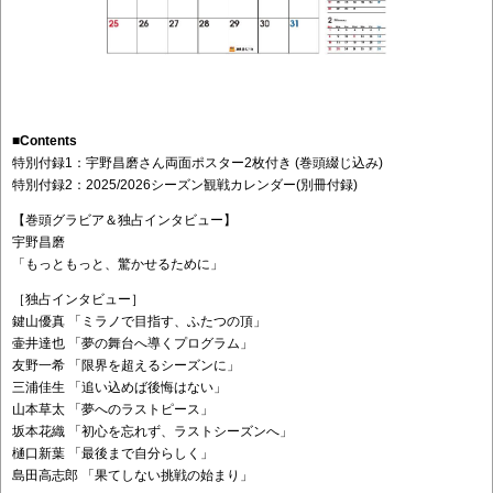
■Contents
特別付録1：宇野昌磨さん両面ポスター2枚付き (巻頭綴じ込み)
特別付録2：2025/2026シーズン観戦カレンダー(別冊付録)
【巻頭グラビア＆独占インタビュー】
宇野昌磨
「もっともっと、驚かせるために」
［独占インタビュー］
鍵山優真 「ミラノで目指す、ふたつの頂」
壷井達也 「夢の舞台へ導くプログラム」
友野一希 「限界を超えるシーズンに」
三浦佳生 「追い込めば後悔はない」
山本草太 「夢へのラストピース」
坂本花織 「初心を忘れず、ラストシーズンへ」
樋口新葉 「最後まで自分らしく」
島田高志郎 「果てしない挑戦の始まり」