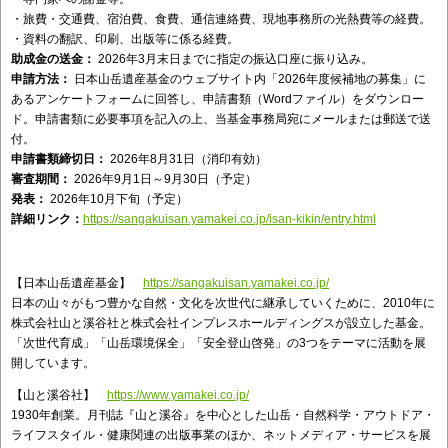
・旅費・交通費、宿泊費、食費、通信連絡費、現地事務所の光熱費等の経費。
・資料の翻訳、印刷、出版等に係る経費。
助成金の送金：
2026年3月末日までに指定の振込口座に振り込み。
申請方法：
日本山岳遺産基金のウェブサイト内「2026年度候補地の募集」に
あるアンケートフォームに回答し、申請書類（Wordファイル）をダウンロー
ド。申請書類に必要事項を記入の上、当基金事務局宛にメールまたは郵送で送
付。
申請書類締切日：
2026年8月31日（消印有効）
審査期間：
2026年9月1日～9月30日（予定）
発表：
2026年10月下旬（予定）
詳細リンク：
https://sangakuisan.yamakei.co.jp/isan-kikin/entry.html
【日本山岳遺産基金】
https://sangakuisan.yamakei.co.jp/
日本の山々がもつ豊かな自然・文化を次世代に継承していくために、2010年に
株式会社山と溪谷社と株式会社インプレスホールディングスが設立した基金。
「次世代育成」「山岳環境保全」「安全登山啓発」の3つをテーマに活動を展
開しています。
【山と溪谷社】
https://www.yamakei.co.jp/
1930年創業。月刊誌『山と溪谷』を中心とした山岳・自然科学・アウトドア・
ライフスタイル・健康関連の出版事業のほか、ネットメディア・サービスを展