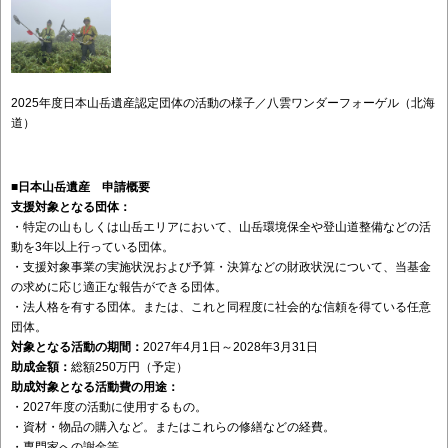
2025年度日本山岳遺産認定団体の活動の様子／八雲ワンダーフォーゲル（北海
道）
■日本山岳遺産 申請概要
支援対象となる団体：
・特定の山もしくは山岳エリアにおいて、山岳環境保全や登山道整備などの活
動を3年以上行っている団体。
・支援対象事業の実施状況および予算・決算などの財政状況について、当基金
の求めに応じ適正な報告ができる団体。
・法人格を有する団体。または、これと同程度に社会的な信頼を得ている任意
団体。
対象となる活動の期間：
2027年4月1日～2028年3月31日
助成金額：
総額250万円（予定）
助成対象となる活動費の用途：
・2027年度の活動に使用するもの。
・資材・物品の購入など。またはこれらの修繕などの経費。
・専門家への謝金等。