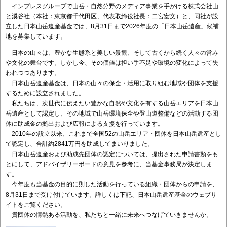
インプレスグループで山岳・自然分野のメディア事業を手がける株式会社山
と溪谷社（本社：東京都千代田区、代表取締役社長：二宮宏文）と、同社が設
立した日本山岳遺産基金では、8月31日まで2026年度の「日本山岳遺産」候補
地を募集しています。
日本の山々は、豊かな生態系と美しい景観、そして古くから続く人々の営み
や文化の舞台です。しかし今、その価値は担い手不足や環境の変化によって失
われつつあります。
日本山岳遺産基金は、日本の山々の保全・活用に取り組む地域や団体を支援
するために設立されました。
私たちは、次世代に伝えたい豊かな自然や文化を有する山岳エリアを日本山
岳遺産として認定し、その地域で山岳環境保全や登山道整備などの活動する団
体に助成金の拠出および広報による支援を行っています。
2010年の設立以来、これまで全国52の山岳エリア・団体を日本山岳遺産とし
て認定し、合計約2841万円を助成してまいりました。
日本山岳遺産および助成先団体の認定については、提出された申請書類をも
とにして、アドバイザリーボードの意見を参考に、当基金事務局が決定しま
す。
今年度も当基金の目的に則した活動を行っている組織・団体からの申請を、
8月31日まで受け付けています。詳しくは下記、日本山岳遺産基金のウェブサ
イトをご覧ください。
貴団体の情熱ある活動を、私たちと一緒に未来へつなげていきませんか。