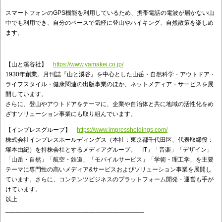
スマートフォンのGPS機能を利用しているため、携帯電話の電波が届かない山
中でも利用でき、自分のペースで気軽に登山やハイキング、自然散策を楽しめ
ます。
【山と溪谷社】
https://www.yamakei.co.jp/
1930年創業。月刊誌『山と溪谷』を中心とした山岳・自然科学・アウトドア・
ライフスタイル・健康関連の出版事業のほか、ネットメディア・サービスを展
開しています。
さらに、登山やアウトドアをテーマに、企業や自治体と共に地域の活性化をめ
ざすソリューション事業にも取り組んでいます。
【インプレスグループ】
https://www.impressholdings.com/
株式会社インプレスホールディングス（本社：東京都千代田区、代表取締役：
塚本由紀）を持株会社とするメディアグループ。「IT」「音楽」「デザイン」
「山岳・自然」「航空・鉄道」「モバイルサービス」「学術・理工学」を主要
テーマに専門性の高いメディア&サービスおよびソリューション事業を展開し
ています。さらに、コンテンツビジネスのプラットフォーム開発・運営も手が
けています。
以上
________________________________________