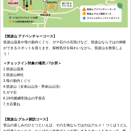
【筑波山 アドベンチャーコース】
筑波山温泉や母の胎内くぐり、ガマ石の小石投げなど、筑波山ならではの体験
ができるスポットを巡ります。探検気分を味わいながら、筑波山を散策しよ
う！
＜チェックイン対象の場所／7か所＞
1.筑波山温泉
2.筑波山神社
3.母の胎内くぐり
4.筑波山（女体山山頂・男体山山頂）
5.ガマ石
6.19代横綱常陸山の手形石
7.大石重ね
【筑波山 グルメ探訪コース】
登山の楽しみのひとつといえば、その土地ならではの山グルメ！ つくばうどん