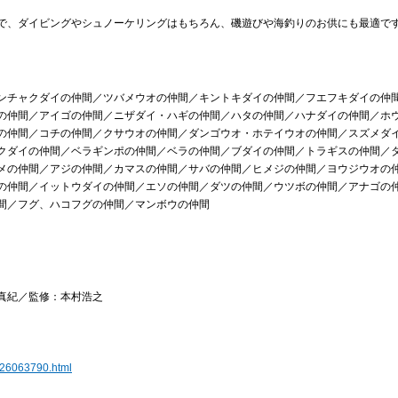
で、ダイビングやシュノーケリングはもちろん、磯遊びや海釣りのお供にも最適で
ンチャクダイの仲間／ツバメウオの仲間／キントキダイの仲間／フエフキダイの仲
の仲間／アイゴの仲間／ニザダイ・ハギの仲間／ハタの仲間／ハナダイの仲間／ホ
の仲間／コチの仲間／クサウオの仲間／ダンゴウオ・ホテイウオの仲間／スズメダ
クダイの仲間／ベラギンポの仲間／ベラの仲間／ブダイの仲間／トラギスの仲間／
メの仲間／アジの仲間／カマスの仲間／サバの仲間／ヒメジの仲間／ヨウジウオの
の仲間／イットウダイの仲間／エソの仲間／ダツの仲間／ウツボの仲間／アナゴの
間／フグ、ハコフグの仲間／マンボウの仲間
真紀／監修：本村浩之
2826063790.html