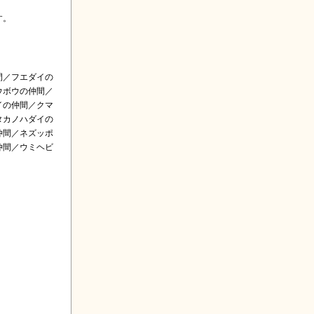
す。
間／フエダイの
ウボウの仲間／
イの仲間／クマ
タカノハダイの
仲間／ネズッポ
仲間／ウミヘビ