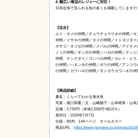
4. 幅広い海辺のレジャーに対応！
日本近海で見られる魚の多くを掲載していますの
【目次】
エイ・サメの仲間／チョウチョウウオの仲間／キ
仲間／イサキの仲間／タイの仲間／イトヨリダイ
カサゴ・オコゼの仲間／メバルの仲間／アイナメ
ノミの仲間／ギンポの仲間／ハゼの仲間／テンジ
仲間、テングダイ／ゴンベの仲間／カレイ・ヒラ
の仲間／ハタンポの仲間／ボラの仲間／アンコウ
の仲間／カワハギの仲間／モンガラカワハギの仲
【商品詳細】
書名：くらべてわかる海水魚
写真：堀⼝和重／文：山崎陽子・山本晴美・山本
定価：2,750円（本体2,500円+税10％）
発売日：2026年7月7日
仕様：B5判 144ページ オールカラー
商品URL：
https://www.yamakei.co.jp/products/