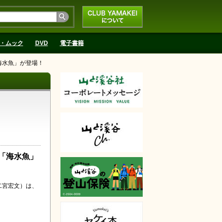
CLUB YAMAKEIにつ
いて
・ムック
DVD
電子書籍
海水魚」が登場！
「海水魚」
二宮宏文）は、