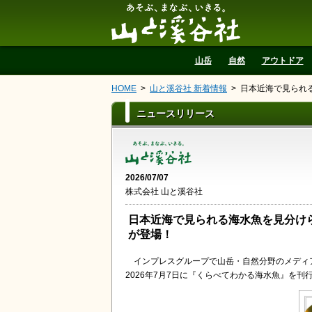
山と溪谷社
山岳
自然
アウトドア
HOME
山と溪谷社 新着情報
日本近海で見られ
ニュースリリース
2026/07/07
株式会社 山と溪谷社
日本近海で見られる海水魚を見分け
が登場！
インプレスグループで山岳・自然分野のメディ
2026年7月7日に『くらべてわかる海水魚』を刊