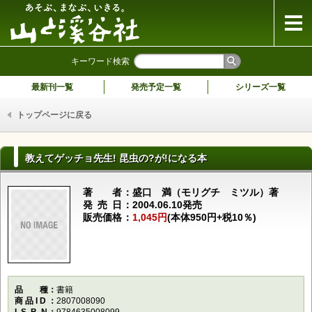
山と溪谷社
キーワード検索
最新刊一覧
発売予定一覧
シリーズ一覧
トップページに戻る
教えてゲッチョ先生! 昆虫の?が!になる本
著者
盛口 満（モリグチ ミツル）著
発売日
2004.06.10発売
販売価格
1,045円
(本体950円+税10％)
品種
書籍
商品ID
2807008090