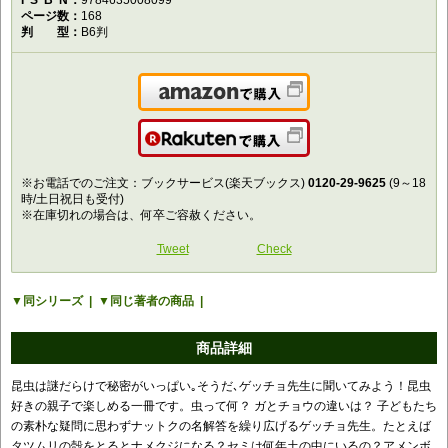
ISBN
9784635008099
ページ数
168
判型
B6判
Amazonで購入
楽天で購入
※お電話でのご注文：ブックサービス(楽天ブックス)
0120-29-9625
(9～18
時/土日祝日も受付)
※在庫切れの場合は、何卒ご容赦ください。
Tweet
Check
同シリーズ
同じ著者の商品
商品詳細
昆虫は謎だらけで秘密がいっぱい｡そうだ､ゲッチョ先生に聞いてみよう！昆虫
好きの親子で楽しめる一冊です。虫って何？ ガとチョウの違いは？ 子どもたち
の素朴な疑問に思わずナットクの名解答を繰り広げるゲッチョ先生。たとえば
タツムリの殻をとるとナメクジになる？セミは何年土の中にいるの？アメンボ