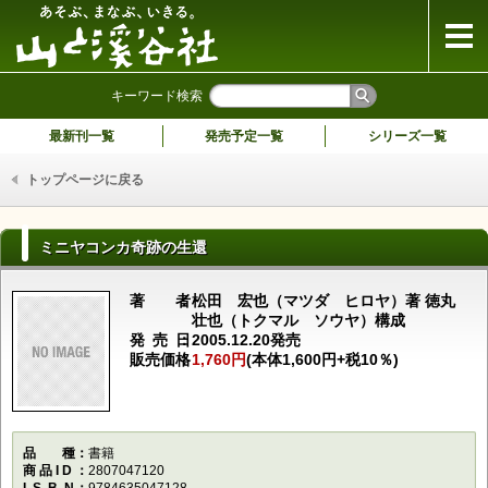
山と溪谷社
キーワード検索
最新刊一覧
発売予定一覧
シリーズ一覧
トップページに戻る
ミニヤコンカ奇跡の生還
著者
松田 宏也（マツダ ヒロヤ）著 徳丸
壮也（トクマル ソウヤ）構成
発売日
2005.12.20発売
販売価格
1,760円
(本体1,600円+税10％)
品種
書籍
商品ID
2807047120