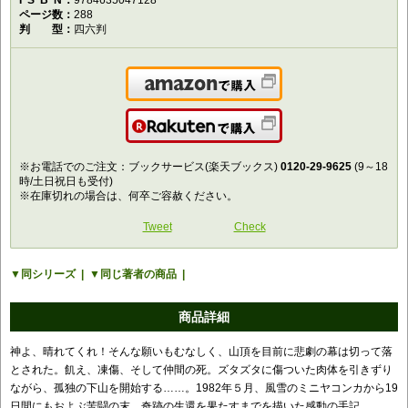
ISBN
9784635047128
ページ数
288
判型
四六判
Amazonで購入
楽天で購入
※お電話でのご注文：ブックサービス(楽天ブックス)
0120-29-9625
(9～18
時/土日祝日も受付)
※在庫切れの場合は、何卒ご容赦ください。
Tweet
Check
同シリーズ
同じ著者の商品
商品詳細
神よ、晴れてくれ！そんな願いもむなしく、山頂を目前に悲劇の幕は切って落
とされた。飢え、凍傷、そして仲間の死。ズタズタに傷ついた肉体を引きずり
ながら、孤独の下山を開始する……。1982年５月、風雪のミニヤコンカから19
日間にもおよぶ苦闘の末、奇跡の生還を果たすまでを描いた感動の手記。