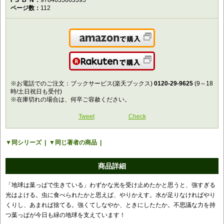
ISBN
9784635063395
ページ数
112
Amazonで購入
楽天で購入
※お電話でのご注文：ブックサービス(楽天ブックス)
0120-29-9625
(9～18
時/土日祝日も受付)
※在庫切れの場合は、何卒ご容赦ください。
Tweet
Check
同シリーズ
同じ著者の商品
商品詳細
「地球は葉っぱで生きている」わずかな光を受け止めたかと思うと、強すぎる
光はよける。虫に食べられたかと思えば、やりかえす。水が足りなければやり
くりし、あまれば捨てる。強くてしなやか、ときにしたたか。 不思議な力を持
つ葉っぱが今日も緑の地球を支えています！