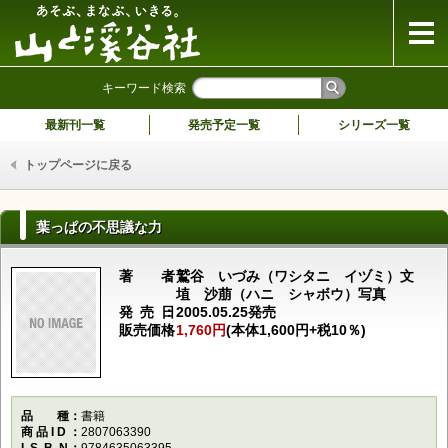
山と溪谷社
キーワード検索
最新刊一覧
発売予定一覧
シリーズ一覧
トップページに戻る
葉っぱの不思議な力
著者
鷲谷 いづみ（ワシタニ イヅミ）文
埴 沙萠（ハニ シャボウ）写真
発売日
2005.05.25発売
販売価格
1,760円
(本体1,600円+税10％)
品種
書籍
商品ID
2807063390