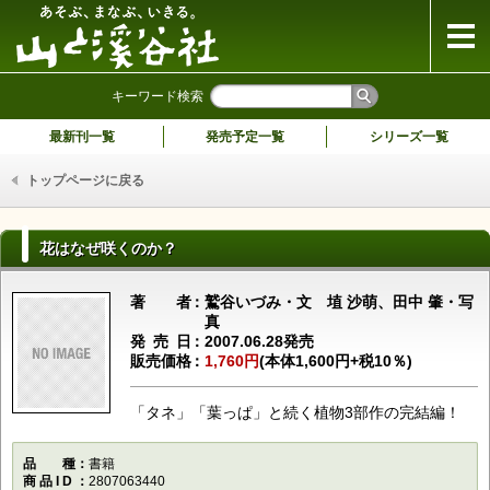
山と溪谷社
キーワード検索
最新刊一覧
発売予定一覧
シリーズ一覧
トップページに戻る
花はなぜ咲くのか？
著者
鷲谷いづみ・文 埴 沙萌、田中 肇・写
真
発売日
2007.06.28発売
販売価格
1,760円
(本体1,600円+税10％)
「タネ」「葉っぱ」と続く植物3部作の完結編！
品種
書籍
商品ID
2807063440