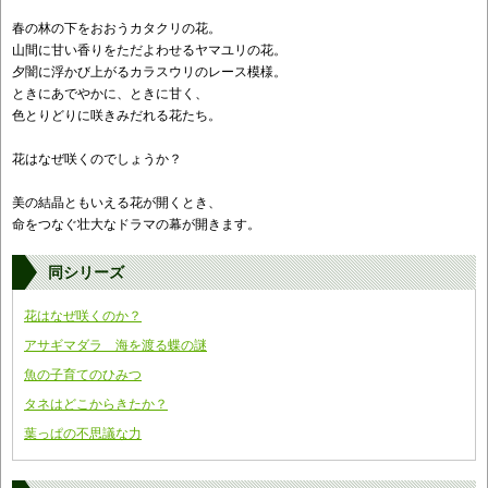
春の林の下をおおうカタクリの花。
山間に甘い香りをただよわせるヤマユリの花。
夕闇に浮かび上がるカラスウリのレース模様。
ときにあでやかに、ときに甘く、
色とりどりに咲きみだれる花たち。
花はなぜ咲くのでしょうか？
美の結晶ともいえる花が開くとき、
命をつなぐ壮大なドラマの幕が開きます。
同シリーズ
花はなぜ咲くのか？
アサギマダラ 海を渡る蝶の謎
魚の子育てのひみつ
タネはどこからきたか？
葉っぱの不思議な力