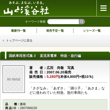
山と溪谷社
キーワード検索
最新刊一覧
発売予定一覧
シリーズ一覧
トップページに戻る
国鉄車両形式集３ 直流系電車 特急・急行編
著者
広田 尚敬 写真
発売日
2007.06.20発売
販売価格
5,280円
(本体4,800円+税10％)
「さざなみ」「あずさ」「踊り子」「あさま」な
どに使われていた特急、急行車両たち
品種
書籍
商品ID
2807068230