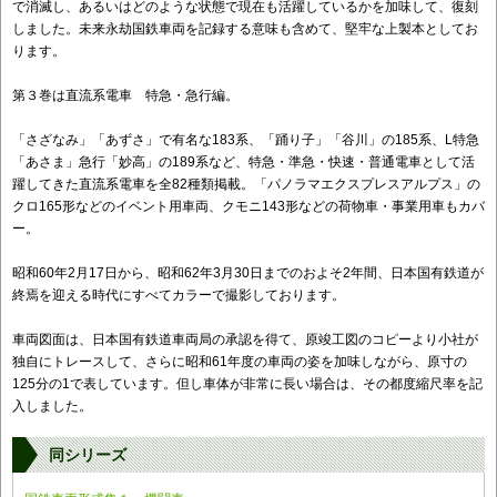
で消滅し、あるいはどのような状態で現在も活躍しているかを加味して、復刻
しました。未来永劫国鉄車両を記録する意味も含めて、堅牢な上製本としてお
ります。
第３巻は直流系電車 特急・急行編。
「さざなみ」「あずさ」で有名な183系、「踊り子」「谷川」の185系、L特急
「あさま」急行「妙高」の189系など、特急・準急・快速・普通電車として活
躍してきた直流系電車を全82種類掲載。「パノラマエクスプレスアルプス」の
クロ165形などのイベント用車両、クモニ143形などの荷物車・事業用車もカバ
ー。
昭和60年2月17日から、昭和62年3月30日までのおよそ2年間、日本国有鉄道が
終焉を迎える時代にすべてカラーで撮影しております。
車両図面は、日本国有鉄道車両局の承認を得て、原竣工図のコピーより小社が
独自にトレースして、さらに昭和61年度の車両の姿を加味しながら、原寸の
125分の1で表しています。但し車体が非常に長い場合は、その都度縮尺率を記
入しました。
同シリーズ