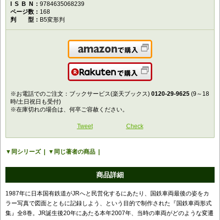
ISBN
9784635068239
ページ数
168
判型
B5変形判
Amazonで購入
楽天で購入
※お電話でのご注文：ブックサービス(楽天ブックス)
0120-29-9625
(9～18
時/土日祝日も受付)
※在庫切れの場合は、何卒ご容赦ください。
Tweet
Check
同シリーズ
同じ著者の商品
商品詳細
1987年に日本国有鉄道がJRへと民営化するにあたり、国鉄車両最後の姿をカ
ラー写真で図面とともに記録しよう、という目的で制作された『国鉄車両形式
集』全8巻。JR誕生後20年にあたる本年2007年、当時の車両がどのような変遷