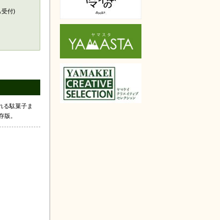
も受付)
れる駄菓子ま
存版。