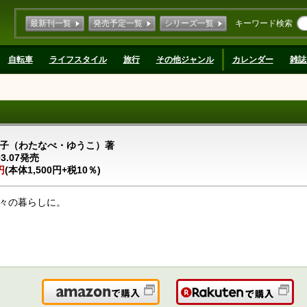
最新刊一覧
発売予定一覧
シリーズ一覧
キーワード検索
自転車
ライフスタイル
旅行
その他ジャンル
カレンダー
雑誌
子（わたなべ・ゆうこ）著
03.07発売
円
(本体1,500円+税10％)
々の暮らしに。
Amazonで購入
楽