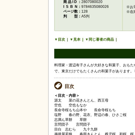
商品ID
2807080020
ISBN
9784635080026
※お
ページ数
128
※在
判型
A5判
目次
見本
同じ著者の商品
料理家・渡辺有子さんが大好きな和菓子、おもた
で、東京だけでもたくさんの和菓子があります。
目次
＜目次・内容＞
源太 菜の花きんとん、西王母
空也 空也もなか
長命寺桜もち山本や 長命寺桜もち
塩野 春の野、花衣、野辺の春、ひさご桜
志満ん草餅 草餅
言問団子 言問団子
目白 志むら 九十九餅
越後屋若狭 春雨きんとん、稚児桜、初桜、桜