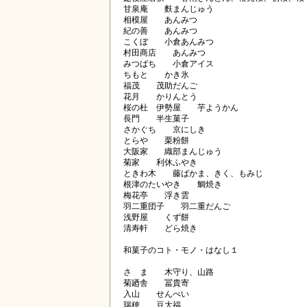
甘泉庵 麩まんじゅう
相模屋 あんみつ
紀の善 あんみつ
こくぼ 小倉あんみつ
村田商店 あんみつ
みつばち 小倉アイス
ちもと かき氷
福茂 茂助だんご
花月 かりんとう
桜の杜 伊勢屋 芋ようかん
長門 半生菓子
さかぐち 京にしき
とらや 栗粉餅
大阪家 織部まんじゅう
菊家 利休ふやき
ときわ木 藤ばかま、きく、もみじ
根津のたいやき 鯛焼き
梅花亭 浮き雲
羽二重団子 羽二重だんご
浅野屋 くず餅
清寿軒 どら焼き
和菓子のコト・モノ・はなし１
さゝま 木守り、山路
菊廼舎 冨貴寄
入山 せんべい
瑞穂 豆大福