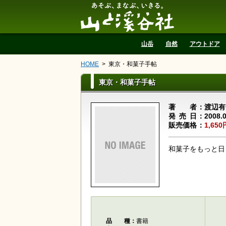
山と溪谷社
山岳
自然
アウトドア
HOME
東京・和菓子手帖
東京・和菓子手帖
著者
渡辺有
発売日
2008.
販売価格
1,650
和菓子をもっと日
品種
書籍