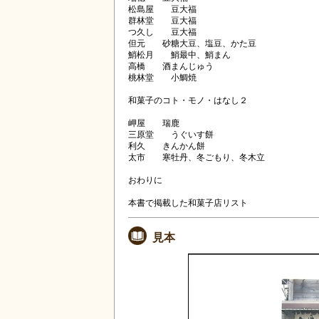
松島屋 豆大福
群林堂 豆大福
つ久し 豆大福
但元 砂糖大豆、塩豆、かた豆
鮹松月 鮹最中、鮹まん
高橋 酒まんじゅう
桃林堂 小鯛焼
和菓子のコト・モノ・はなし２
岬屋 瑞鹿
三原堂 うぐいす餅
利久 きんかん餅
太市 寒牡丹、冬ごもり、冬木立
おわりに
本書で掲載した和菓子店リスト
見本