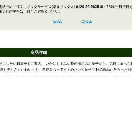
電話でのご注文：ブックサービス(楽天ブックス)
0120-29-9625
(9～18時/土日祝日
庫切れの場合は、何卒ご容赦ください。
Tweet
Check
商品詳細
せにしたい和菓子をご案内。 いかにも上品な茶の湯用のお菓子から、気軽に食べら
 味も美しさもかわいさも、自信をもってすすめたい和菓子44軒の逸品がそろった保