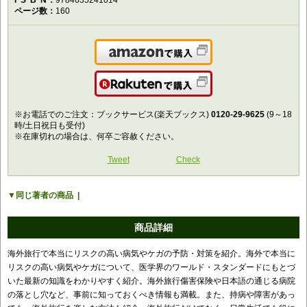
ISBN
9784635241014
ページ数
160
Amazonで購入
楽天で購入
※お電話でのご注文：ブックサービス(楽天ブックス)
0120-29-9625
(9～18
時/土日祝日も受付)
※在庫切れの場合は、何卒ご容赦ください。
Tweet
Check
同じ著者の商品
商品詳細
海外旅行で本当にリスクの高い病気やケガの予防・対策を紹介。海外で本当に
リスクの高い病気やケガについて、医学界のワールド・スタンダードにもとづ
いた最新の知識をわかりやすく紹介。海外旅行傷害保険や日本語の通じる病院
の落とし穴など、事前に知っておくべき情報も満載。また、持病や障害があっ