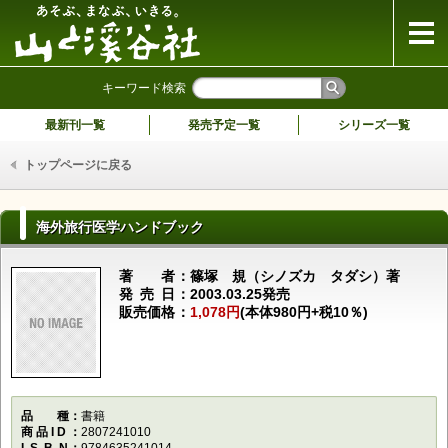
山と溪谷社
キーワード検索
最新刊一覧
発売予定一覧
シリーズ一覧
トップページに戻る
海外旅行医学ハンドブック
著者
篠塚 規（シノズカ タダシ）著
発売日
2003.03.25発売
販売価格
1,078円
(本体980円+税10％)
品種
書籍
商品ID
2807241010