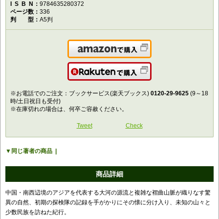
ISBN
9784635280372
ページ数
336
判型
A5判
Amazonで購入
楽天で購入
※お電話でのご注文：ブックサービス(楽天ブックス)
0120-29-9625
(9～18
時/土日祝日も受付)
※在庫切れの場合は、何卒ご容赦ください。
Tweet
Check
同じ著者の商品
商品詳細
中国・南西辺境のアジアを代表する大河の源流と複雑な褶曲山脈が織りなす驚
異の自然、初期の探検隊の記録を手がかりにその懐に分け入り、未知の山々と
少数民族を訪ねた紀行。