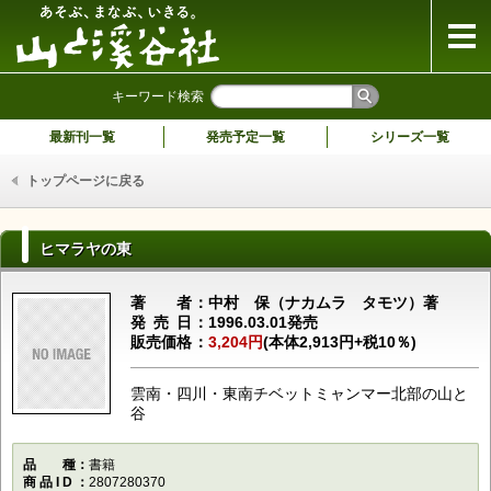
山と溪谷社
キーワード検索
最新刊一覧
発売予定一覧
シリーズ一覧
トップページに戻る
ヒマラヤの東
著者
中村 保（ナカムラ タモツ）著
発売日
1996.03.01発売
販売価格
3,204円
(本体2,913円+税10％)
雲南・四川・東南チベットミャンマー北部の山と
谷
品種
書籍
商品ID
2807280370