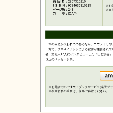
商品ID
2807310210
ISBN
9784635310215
※お
ページ数
248
※在
判型
四六判
日本の自然が失われつつあるなか、コウノトリや
一方で、クマやイノシシによる被害が報告されて
者・文化人17人にインタビューした『山と溪谷
珠玉のメッセージ集。
※お電話でのご注文：ブックサービス(楽天ブッ
※在庫切れの場合は、何卒ご容赦ください。