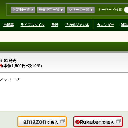
最新刊一覧
発売予定一覧
シリーズ一覧
キーワード検索
自転車
ライフスタイル
旅行
その他ジャンル
カレンダー
雑誌
05.01発売
円
(本体1,500円+税10％)
メッセージ
Amazonで購入
楽