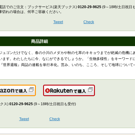
電話でのご注文：ブックサービス(楽天ブックス)
0120-29-9625
(9～18時/土日祝日
庫切れの場合は、何卒ご容赦ください。
Tweet
Check
商品詳細
ジュゴンだけでなく、春の小川のメダカや秋の七草のキキョウまでが絶滅の危機に
います。わたしたちに今、なにができるでしょうか。「生物多様性」をキーワード
』『世界週報』両誌の連載を単行本化。営み、いのち、こころ、そして地球について
Amazonで購入
楽天で購入
クス)
0120-29-9625
(9～18時/土日祝日も受付)
Tweet
Check