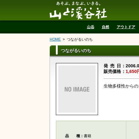
山と溪谷社
山岳
自然
アウトドア
HOME
つながるいのち
つながるいのち
発売日
2006.
販売価格
1,650
生物多様性からの
品種
書籍