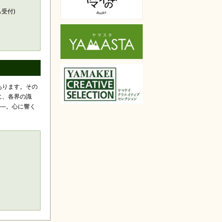
も受付)
あります。その
に、各界の識
──。心に響く