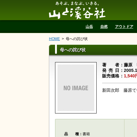
山と溪谷社
山岳
自然
アウトドア
HOME
母への詫び状
母への詫び状
著者
藤原 
発売日
2005.
販売価格
1,540
新田次郎 藤原て
品種
書籍