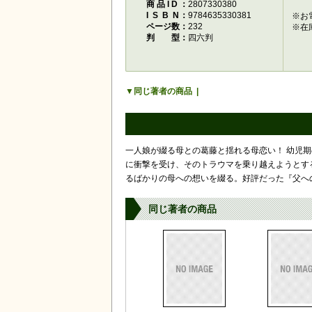
商品ID
2807330380
ISBN
9784635330381
※お
ページ数
232
※在
判型
四六判
同じ著者の商品
一人娘が綴る母との葛藤と揺れる母恋い！ 幼児
に衝撃を受け、そのトラウマを乗り越えようとす
るばかりの母への想いを綴る。好評だった『父へ
同じ著者の商品