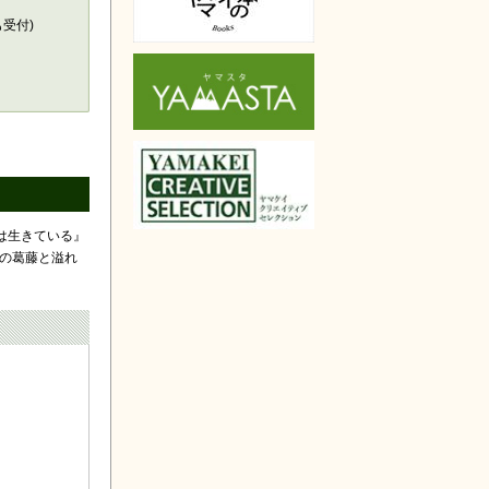
も受付)
は生きている』
の葛藤と溢れ