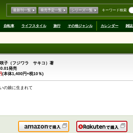
最新刊一覧
発売予定一覧
シリーズ一覧
キーワード検索
自転車
ライフスタイル
旅行
その他ジャンル
カレンダー
雑誌
咲子（フジワラ サキコ）著
10.01発売
円
(本体1,400円+税10％)
いの娘に生まれて
Amazonで購入
楽