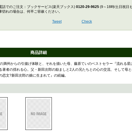
電話でのご注文：ブックサービス(楽天ブックス)
0120-29-9625
(9～18時/土日祝日
庫切れの場合は、何卒ご容赦ください。
Tweet
Check
商品詳細
期の満州からの引揚げ体験と、それを描いた母、藤原ていのベストセラー『流れる星
る著者の揺れる心。父・新田次郎の励ましと2人の兄たちとの心の交流、そして母と
の恋文?新田次郎の娘に生まれて』の続編。