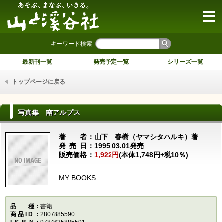
山と溪谷社
キーワード検索
最新刊一覧
発売予定一覧
シリーズ一覧
トップページに戻る
写真集 南アルプス
著者
山下 春樹（ヤマシタハルキ）著
発売日
1995.03.01発売
販売価格
1,922円
(本体1,748円+税10％)
MY BOOKS
品種
書籍
商品ID
2807885590