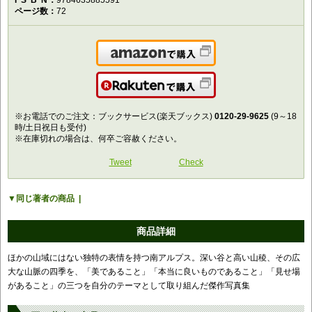
ISBN
9784635885591
ページ数
72
Amazonで購入
楽天で購入
※お電話でのご注文：ブックサービス(楽天ブックス)
0120-29-9625
(9～18
時/土日祝日も受付)
※在庫切れの場合は、何卒ご容赦ください。
Tweet
Check
同じ著者の商品
商品詳細
ほかの山域にはない独特の表情を持つ南アルプス。深い谷と高い山稜、その広
大な山脈の四季を、「美であること」「本当に良いものであること」「見せ場
があること」の三つを自分のテーマとして取り組んだ傑作写真集