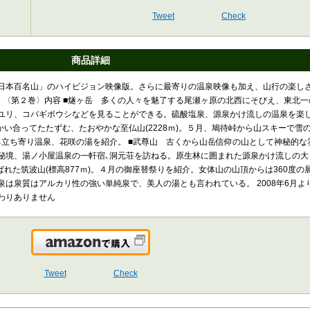
Tweet
Check
商品詳細
日本百名山」のハイビジョン映像版。さらに最寄りの温泉映像も加え、山行の楽し
き 〈第２巻〉内容 ■燧ヶ岳 多くの人々を魅了する尾瀬ヶ原の北西にそびえ、東北
オニユリ、コバギボウシなどを見ることができる。硫酸塩泉、源泉かけ流しの温泉を楽
かい合ってたたずむ、たおやかな至仏山(2228ｍ)。５月、鳩待峠から山スキーで雪
る立ち寄り温泉、花咲の湯を紹介。 ■武尊山 古くから山岳信仰の山として神秘的な
根の秘境、湯ノ小屋温泉の一軒宿､洞元荘を訪ねる。原生林に囲まれた源泉かけ流しの
れた筑波山(標高877ｍ)。４月の御座替祭りを紹介。女体山の山頂からは360度の
は泉質はアルカリ性の強い単純泉で、美人の湯とも言われている。 2008年6月よ
わりありません
Amazonで購入
Tweet
Check