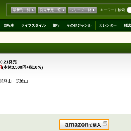
最新刊一覧
発売予定一覧
シリーズ一覧
キーワード検索
自転車
ライフスタイル
旅行
その他ジャンル
カレンダー
雑誌
10.21発売
円
(本体3,500円+税10％)
武尊山・筑波山
Amazonで購