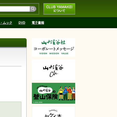
CLUB YAMAKEIにつ
いて
・ムック
DVD
電子書籍
入