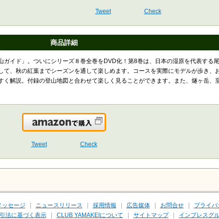
Tweet
Check
商品詳細
山ガイド」。ついにシリーズ８巻全巻をDVD化！第8巻は、日本の湿原を代表する
して、秋の紅葉までシーズンを通して楽しめます。コースを実際にモデルが歩き、
すく解説。付録の登山地図と合わせて楽しく見ることができます。また、燧ヶ岳、
Amazonで購入
Tweet
Check
メッセージ
ニュースリリース
採用情報
広告媒体
お問合せ
プライバ
引法に基づく表示
CLUB YAMAKEIについて
サイトマップ
インプレスグル