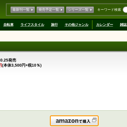
最新刊一覧
発売予定一覧
シリーズ一覧
キーワード検索
自転車
ライフスタイル
旅行
その他ジャンル
カレンダー
雑誌
10.25発売
円
(本体3,500円+税10％)
Amazonで購入