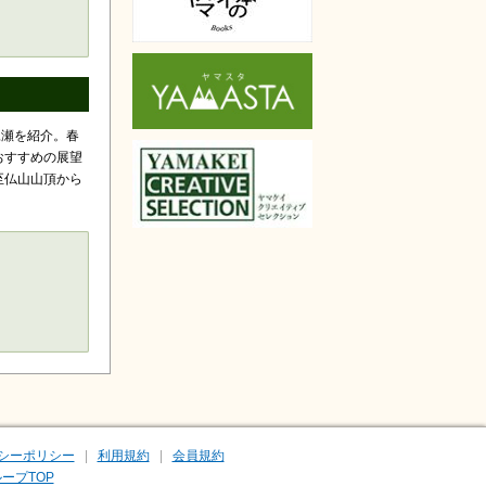
尾瀬を紹介。春
おすすめの展望
至仏山山頂から
シーポリシー
利用規約
会員規約
ープTOP