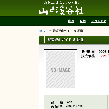
山と溪谷社
山岳
自然
アウトドア
HOME
展望登山ガイド ８ 尾瀬
展望登山ガイド ８ 尾瀬
発売日
2006.
販売価格
3,850
品種
DVD
商品ID
2807912430