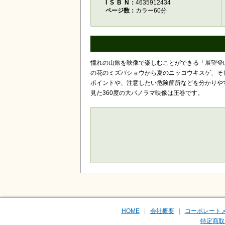
ISBN
4635912434
ページ数
カラー60分
憧れの山旅を映像で楽しむことができる「展望登
の花のミズバショウから夏のニッコウキスゲ、そ
ポイントや、注意したい危険箇所などを分かりや
見た360度の大パノラマ映像は圧巻です。
HOME
会社概要
コーポレート
特定商取