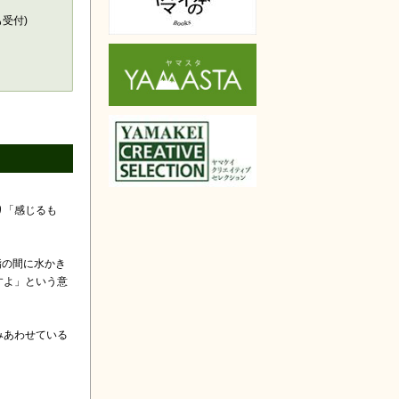
も受付)
り「感じるも
指の間に水かき
すよ」という意
みあわせている