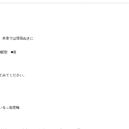
。本章では理屈ぬきに
髪型 ■首
てみてください。
。
。
いる→如意輪