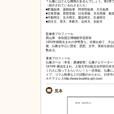
＊仏像にはどんな種類があるんでしょう。第2章
〔紹介されている仏さまたち〕
■釈迦如来、薬師如来、阿弥陀如来、大日如来
■文殊菩薩、普賢菩薩、日光菩薩、月光菩薩、観
■不動明王、五大明王、愛染明王、孔雀明王
■四天王、梵天、帝釈天、吉祥天、弁財天
監修者プロフィール
西山厚 奈良国立博物館学芸部長
1953年徳島生まれの伊勢育ち。京都を経て、
後、仏教を中心に歴史、思想、文学、美術を総合
数ある。
著者プロフィール
仏像ガール〔本名：廣瀬郁実〕仏像ナビゲーター
1979年 横浜生まれ。上智大学比較文化学部日
くの人に知ってもらいたい！と一念発起。仏像に
イブ、コラム執筆などの活動のかたわら、日本中
ＨＰアドレスhttp://www.buddha-girl.com/
見本