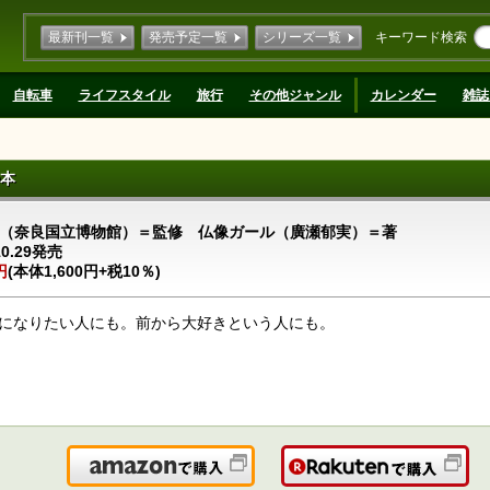
最新刊一覧
発売予定一覧
シリーズ一覧
キーワード検索
自転車
ライフスタイル
旅行
その他ジャンル
カレンダー
雑誌
本
（奈良国立博物館）＝監修 仏像ガール（廣瀬郁実）＝著
10.29発売
円
(本体1,600円+税10％)
になりたい人にも。前から大好きという人にも。
Amazonで購入
楽