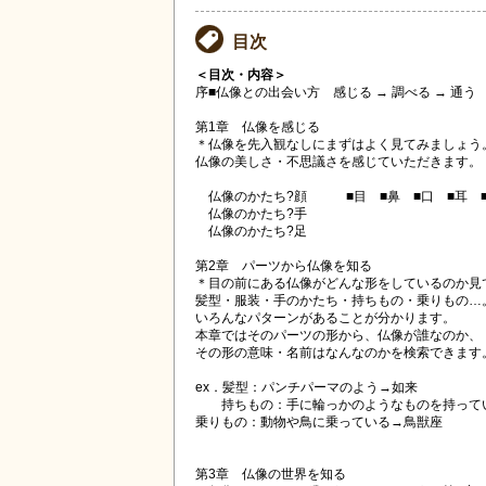
目次
＜目次・内容＞
序■仏像との出会い方 感じる → 調べる → 通う
第1章 仏像を感じる
＊仏像を先入観なしにまずはよく見てみましょう
仏像の美しさ・不思議さを感じていただきます。
仏像のかたち?顔 ■目 ■鼻 ■口 ■耳 ■
仏像のかたち?手
仏像のかたち?足
第2章 パーツから仏像を知る
＊目の前にある仏像がどんな形をしているのか見
髪型・服装・手のかたち・持ちもの・乗りもの…
いろんなパターンがあることが分かります。
本章ではそのパーツの形から、仏像が誰なのか、
その形の意味・名前はなんなのかを検索できます
ex．髪型：パンチパーマのよう→如来
持ちもの：手に輪っかのようなものを持って
乗りもの：動物や鳥に乗っている→鳥獣座
第3章 仏像の世界を知る