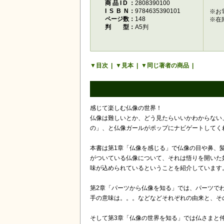
商品ID
2808390100
ISBN
9784635390101
※お
ページ数
148
※在
判型
A5判
目次
見本
同じ著者の商品
感じて楽しむ仏像の世界！
仏像は難しいとか、どう見たらいいかわからない
の」、と仏像ガールがポップにナビゲートしてく
本書は第1章「仏像を感じる」で仏像の目や鼻、
がついている仏像について、それは悟りを開いた
味が込められているということを紹介しています
第2章「パーツから仏像を知る」では、パーツで
手の意味は。。。などなどそれぞれの由来と、そ
そして第3章「仏像の世界を知る」では仏さまと