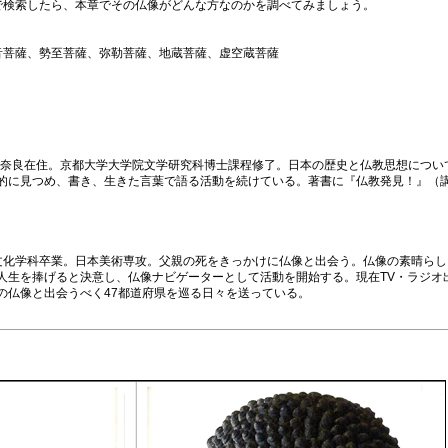
で検索したら、本章でその仏像がどんな方なのかを調べてみましょう。
音菩薩、勢至菩薩、弥勒菩薩、地蔵菩薩、虚空蔵菩薩
今は奈良在住。京都大学大学院文学研究科博士課程修了。日本の歴史と仏教思想につい
的に見つめ、書き、生きた言葉で語る活動を続けている。著書に『仏教発見！』（
本文化学科卒業。日本美術専攻。父親の死をきっかけに仏像と出会う。仏像の素晴ら
人生を捧げると決意し、仏像ナビゲーターとして活動を開始する。現在TV・ラジオ
の仏像と出会うべく47都道府県を巡る日々を送っている。