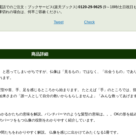
電話でのご注文：ブックサービス(楽天ブックス)
0120-29-9625
(9～18時/土日祝日
庫切れの場合は、何卒ご容赦ください。
Tweet
Check
商品詳細
、と思ってしまいがちですが、仏像は「見るもの」ではなく、「出会うもの」であ
れます。
髪型や首、手、足を感じるところから始まります。 たとえば「手」のところでは、
如来さまの「誰一人として自分の救いからもらしませんよ」「みんな救ってあげま
。
わかるかたちの意味を解説。パンチパーマのような髪型の意味は。。。OKの形を組
のパーツをもつ仏像の役割をわかりやすく紹介しています。
仲間たちをわかりやすく解説。 仏像を感じに出かけてみたくなる1冊です。