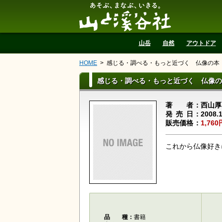
山と溪谷社
山岳
自然
アウトドア
HOME
感じる・調べる・もっと近づく 仏像の本
感じる・調べる・もっと近づく 仏像の
著者
西山厚
発売日
2008.
販売価格
1,760
これから仏像好き
品種
書籍