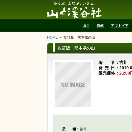
山と溪谷社
山岳
自然
アウトドア
HOME
改訂版 熊本県の山
改訂版 熊本県の山
著者
吉川 
発売日
2010.
販売価格
2,200
品種
書籍