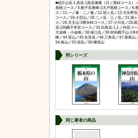
■紹介山岳 1.高岳-1高岳東峰（日ノ尾峠コース）
尾根コース／5.根子岳東峰-2大戸尾根コース／6.
ス／11.一ノ峯・二ノ峯／12.冠ヶ岳／13.大矢野岳
コース／19.小岱山／20.二ノ岳・三ノ岳／21.洞ヶ
ス／26.天主山-2椎矢峠コース／27.小川岳／28.
岳-2烏帽子本谷コース／32.白鳥岳-1上ノ内谷コー
大金峰・小金峰／38.保口岳／39.仰烏帽子山-1本
峰／44.笠山／45.矢筈岳／46.三角岳／47.柴尾
54.角山／55.頭岳／56.権現山
同シリーズ
同じ著者の商品