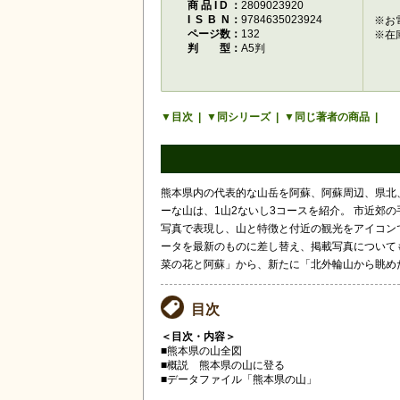
商品ID
2809023920
ISBN
9784635023924
※お
ページ数
132
※在
判型
A5判
目次
同シリーズ
同じ著者の商品
熊本県内の代表的な山岳を阿蘇、阿蘇周辺、県北、
ーな山は、1山2ないし3コースを紹介。 市近郊
写真で表現し、山と特徴と付近の観光をアイコン
ータを最新のものに差し替え、掲載写真について
菜の花と阿蘇」から、新たに「北外輪山から眺め
目次
＜目次・内容＞
■熊本県の山全図
■概説 熊本県の山に登る
■データファイル「熊本県の山」