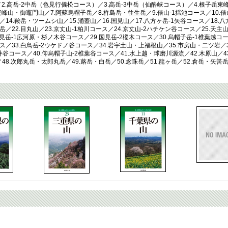
／2.高岳-2中岳（色見行儀松コース）／3.高岳-3中岳（仙酔峡コース）／4.根子岳東
夜峰山・御竈門山／7.阿蘇烏帽子岳／8.杵島岳・往生岳／9.俵山-1揺池コース／10.俵
／14.鞍岳・ツームシ山／15.涌蓋山／16.国見山／17.八方ヶ岳-1矢谷コース／18.八
岳／22.目丸山／23.京丈山-1柏川コース／24.京丈山-2ハチケン谷コース／25.天主
国見岳-1広河原・杉ノ木谷コース／29.国見岳-2樅木コース／30.烏帽子岳-1椎葉越コー
ス／33.白鳥岳-2ウケドノ谷コース／34.岩宇土山・上福根山／35.市房山・二ツ岩／36
井谷コース／40.仰烏帽子山-2椎葉谷コース／41.水上越・球磨川源流／42.木原山／4
山／48.次郎丸岳・太郎丸岳／49.蕗岳・白岳／50.念珠岳／51.龍ヶ岳／52.倉岳・矢筈岳