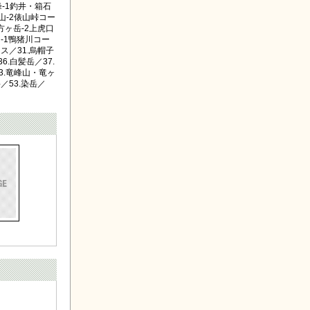
峰-1釣井・箱石
山-2俵山峠コー
方ヶ岳-2上虎口
山-1鴨猪川コー
ス／31.烏帽子
.白髪岳／37.
3.竜峰山・竜ヶ
／53.染岳／