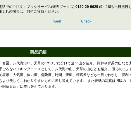
電話でのご注文：ブックサービス(楽天ブックス)
0120-29-9625
(9～18時/土日祝日
庫切れの場合は、何卒ご容赦ください。
Tweet
Check
商品詳細
脊梁、八代海沿い、天草の6エリアに分けて全56山を紹介。 阿蘇や脊梁の山など
の手ごろなハイキングコースとして、八代海の山、天草の山なども紹介。 登るのにふ
で表示。人気度、体力度、危険度、時間、距離、標高差なども一目でわかり、便利で
もより美しく、わかりやすいものに差し替えています。 また表紙の写真は旧版の「
た阿蘇五岳」に差し替えております。