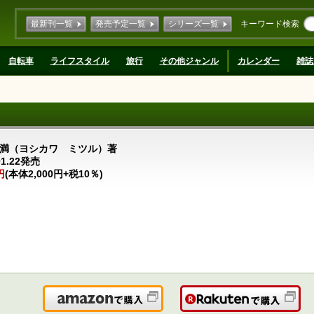
最新刊一覧
発売予定一覧
シリーズ一覧
キーワード検索
自転車
ライフスタイル
旅行
その他ジャンル
カレンダー
雑誌
満（ヨシカワ ミツル）著
01.22発売
円
(本体2,000円+税10％)
Amazonで購入
楽