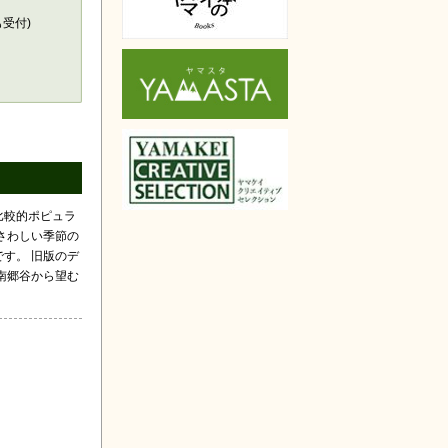
も受付)
比較的ポピュラ
さわしい季節の
す。 旧版のデ
南郷谷から望む