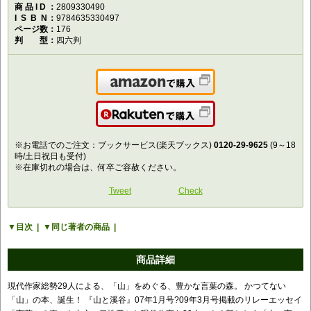
商品ID
2809330490
ISBN
9784635330497
ページ数
176
判型
四六判
Amazonで購入
楽天で購入
※お電話でのご注文：ブックサービス(楽天ブックス)
0120-29-9625
(9～18
時/土日祝日も受付)
※在庫切れの場合は、何卒ご容赦ください。
Tweet
Check
目次
同じ著者の商品
商品詳細
現代作家総勢29人による、「山」をめぐる、豊かな言葉の森。 かつてない
「山」の本、誕生！ 『山と溪谷』07年1月号?09年3月号掲載のリレーエッセイ