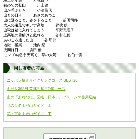
馬上少年過･･････万城目 学
初めての登山･･････川上健一
山が呼ぶとき･･････小池昌代
山との日々･･････あさのあつこ
山に登ること、谷を下ること･･････前田司郎
大人の遠足でギアナ高地･･････夢枕 獏
山靴は箱に入れてしまう･･････平野恵理子
上高地の雪解けと戯れる･･････谷村志穂
あのころ通った山･･････谷 甲州
地獄・極楽･･････池内 紀
浅間好日･･････浜田 優
モンゴル紀行 天高く、草の大河･･････佐伯一麦
同じ著者の商品
ニッポン快走サイクリングコース BEST20
山登り365日 首都圏起点240コース
山の「あれなに」図鑑 日本アルプス・八ケ岳周辺編
花の百名山登山ガイド 上
花の百名山登山ガイド 下