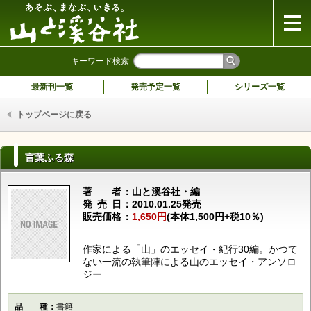
山と溪谷社
キーワード検索
最新刊一覧
発売予定一覧
シリーズ一覧
トップページに戻る
言葉ふる森
著者
山と溪谷社・編
発売日
2010.01.25発売
販売価格
1,650円
(本体1,500円+税10％)
作家による「山」のエッセイ・紀行30編。かつて
ない一流の執筆陣による山のエッセイ・アンソロ
ジー
品種
書籍