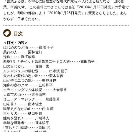
「言葉ふる森」を中心に個性豊かな現代作家ら29人による新たなる「山の言
葉」30編です。 この書籍につきましては当初「2010年1月22日発売」の予定で
したが、印刷の都合により「2010年1月25日発売」に変更となりました。あし
からずご了承ください。
目次
＜目次・内容＞
はじめのひと滴･･････寮 美千子
愚行の人･･････栗林佐知
帰途･･････堀江敏幸
西寧?ラサ チベット高原鉄道二千キロの旅･･････篠田節子
山の目じるし･･････佐伯一麦
ムンマジュンの棲む森･･････出水沢 藍子
失われた時代の思い出･･････梨木香歩
山が持つ二つの貌･･････熊谷達也
知床の森のクマ･･････立松和平
クライミングジム体験記･･････大倉崇裕
大都市の山･･････古井由吉
ミューア・マジック･･････加藤則芳
山を書く･･････南木佳士
民衆史のなかの山･･････内山 節
里守り犬･･････樋口明雄
離島を登れ！･･････川端裕人
幸運な遭難者･･････笹本稜平
｢雪おとこ｣伝説･･････高田 宏