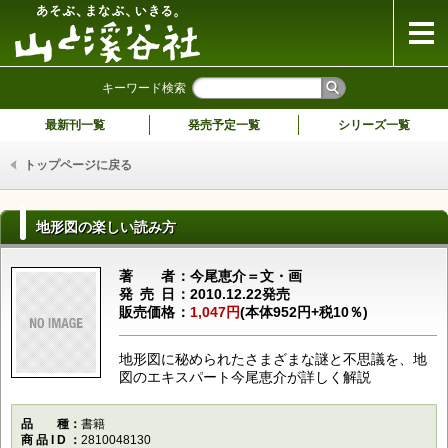
山と溪谷社
キーワード検索
最新刊一覧
発売予定一覧
シリーズ一覧
トップページに戻る
地形図の楽しい読み方
著者
今尾恵介＝文・画
発売日
2010.12.22発売
販売価格
1,047円
(本体952円+税10％)
地形図に秘められたさまざまな謎と不思議を、地
図のエキスパート今尾恵介が詳しく解説
品種
書籍
商品ID
2810048130