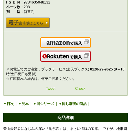
ISBN
9784635048132
ページ数
208
判型
新書判
電子
書籍版はこちら
Amazonで購入
楽天で購入
※お電話でのご注文：ブックサービス(楽天ブックス)
0120-29-9625
(9～18
時/土日祝日も受付)
※在庫切れの場合は、何卒ご容赦ください。
Tweet
Check
目次
見本
同シリーズ
同じ著者の商品
商品詳細
登山愛好者になじみの深い「地形図」は、まさに情報の宝庫。 ですが、地形図