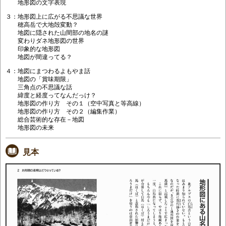
地形図の文字表現
３：地形図上に広がる不思議な世界
穂高岳で大地殻変動？
地図に隠された山間部の地名の謎
変わりダネ地形図の世界
印象的な地形図
地図が間違ってる？
４：地図にまつわるよもやま話
地図の「賞味期限」
三角点の不思議な話
緯度と経度ってなんだっけ？
地形図の作り方 その１（空中写真と等高線）
地形図の作り方 その２（編集作業）
総合芸術的な存在－地図
地形図の未来
見本