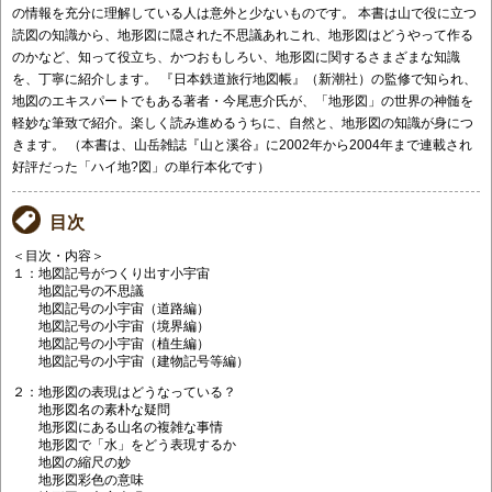
の情報を充分に理解している人は意外と少ないものです。 本書は山で役に立つ
読図の知識から、地形図に隠された不思議あれこれ、地形図はどうやって作る
のかなど、知って役立ち、かつおもしろい、地形図に関するさまざまな知識
を、丁寧に紹介します。 『日本鉄道旅行地図帳』（新潮社）の監修で知られ、
地図のエキスパートでもある著者・今尾恵介氏が、「地形図」の世界の神髄を
軽妙な筆致で紹介。楽しく読み進めるうちに、自然と、地形図の知識が身につ
きます。 （本書は、山岳雑誌『山と溪谷』に2002年から2004年まで連載され
好評だった「ハイ地?図」の単行本化です）
目次
＜目次・内容＞
１：地図記号がつくり出す小宇宙
地図記号の不思議
地図記号の小宇宙（道路編）
地図記号の小宇宙（境界編）
地図記号の小宇宙（植生編）
地図記号の小宇宙（建物記号等編）
２：地形図の表現はどうなっている？
地形図名の素朴な疑問
地形図にある山名の複雑な事情
地形図で「水」をどう表現するか
地図の縮尺の妙
地形図彩色の意味